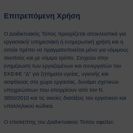
Ευρωπαϊκοί Κανονισμοί
ΧΡΗΣΙΜΑ
Επιτρεπόμενη Χρήση
Νέα & Ανακοινώσεις
Εκδηλώσεις
Ο Διαδικτυακός Τόπος προορίζεται αποκλειστικά για
Άρθρα
εργασιακή/ υπηρεσιακή ή ενημερωτική χρήση και η
Γενικές Οδηγίες Προστασίας (Πολιτική
Προστασία)
οποία πρέπει να πραγματοποιείται μόνο για νόμιμους
Γενικές Οδηγίες
σκοπούς και με νόμιμο τρόπο. Στοχεύει στην
Χημικά, Βιολογικά, Ραδιολογικά
ενημέρωση των εργαζομένων και συνεργατών του
& Πυρηνικά Περιστατικά (ΧΒΡΠ)
ΕΚΕΦΕ “Δ” για ζητήματα υγείας, υγιεινής και
Βιομηχανικά Ατυχήματα
ασφάλειας στο χώρο εργασίας, δυνάμει σχετικών
Δασικές πυρκαγιές
υποχρεώσεων που απορρέουν από τον Ν.
Θυελλώδεις Άνεμοι
3850/2010 και τις οικείες διατάξεις του εργατικού και
Καταιγίδες
υπαλληλικού κώδικα.
Πλημμύρες
Χιονοπτώσεις
Καύσωνας
Ο επισκέπτης του Διαδικτυακού Τόπου οφείλει:
Σεισμοί