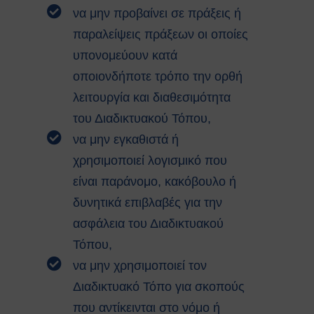
Κατολισθίσεις
να μην προβαίνει σε πράξεις ή
Κάπνισμα
παραλείψεις πράξεων οι οποίες
Παγκόσμια ημέρα κατά του
καπνίσματος 2020
υπονομεύουν κατά
Παθητικό κάπνισμα
οποιονδήποτε τρόπο την ορθή
Νέα προϊόντα καπνού
λειτουργία και διαθεσιμότητα
Ηλεκτρονικά τσιγάρα (ENDS)
του Διαδικτυακού Τόπου,
Χρήσιμοι Σύνδεσμοι
Τηλέφωνα Ανάγκης
να μην εγκαθιστά ή
Ωράριο Ιατρού Εργασίας
χρησιμοποιεί λογισμικό που
Επικοινωνία
είναι παράνομο, κακόβουλο ή
δυνητικά επιβλαβές για την
COPYRIGHT © 2026 Αθήνα
ΕΚΕΦΕ "Δημόκριτος"
ασφάλεια του Διαδικτυακού
Τόπου,
να μην χρησιμοποιεί τον
Διαδικτυακό Τόπο για σκοπούς
που αντίκεινται στο νόμο ή