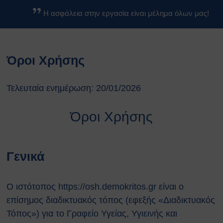
Βασικοί Κανόνες Ασφαλείας
Η ασφάλεια στην εργασία είναι μέλημα όλων μας!
Βιολογικών Εργαστηρίων
Κανονισμοί
Κανονισμός Ασφαλείας ΕΚΕΦΕ
Όροι Χρήσης
«Δ»
Κανονισμός Χημικών
Εργαστηρίων
Τελευταία ενημέρωση: 20/01/2026
Κανονισμός Βιολογικών
Εργαστηρίων
Όροι Χρήσης
Κανονισμός Ακτινοπροστασίας
Κανονισμός Αθλητικών
Εγκαταστάσεων
Γενικά
Διαδικασίες Ασφαλείας
Σχέδια Έκτακτης Ανάγκης
Σχέδιο Εκκένωσης του
Ο ιστότοπος https://osh.demokritos.gr είναι ο
κέντρου ΕΚΕΦΕ
επίσημος διαδικτυακός τόπος (εφεξής «Διαδικτυακός
“Δημόκριτος”
Τόπος») για το Γραφείο Υγείας, Υγιεινής και
Σχέδιο Εκκένωσης