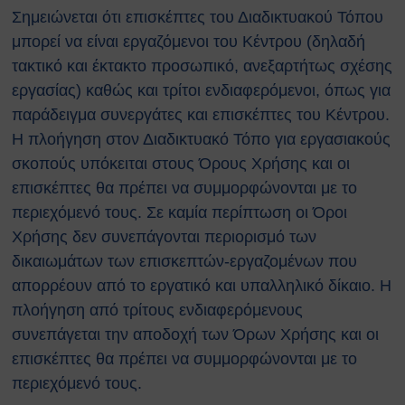
αναζωογόνησης (ΚΑΡΠΑ) και
Σημειώνεται ότι επισκέπτες του Διαδικτυακού Τόπου
κοιλιακής ώθησης (λαβή
μπορεί να είναι εργαζόμενοι του Κέντρου (δηλαδή
Χάιμλιχ)
τακτικό και έκτακτο προσωπικό, ανεξαρτήτως σχέσης
Σήμανση και Σύμβολα
εργασίας) καθώς και τρίτοι ενδιαφερόμενοι, όπως για
Εργαστηριακή Ασφάλεια
παράδειγμα συνεργάτες και επισκέπτες του Κέντρου.
Χημικοί Κίνδυνοι
Η πλοήγηση στον Διαδικτυακό Τόπο για εργασιακούς
Βιολογική Ασφάλεια
σκοπούς υπόκειται στους Όρους Χρήσης και οι
Ραδιολογική Ασφάλεια
Ασφάλεια στη χρήση εξοπλισμού
επισκέπτες θα πρέπει να συμμορφώνονται με το
Εργονομία
περιεχόμενό τους. Σε καμία περίπτωση οι Όροι
Ασφαλείς μετακινήσεις
Χρήσης δεν συνεπάγονται περιορισμό των
Μηχανολογική Ασφάλεια
δικαιωμάτων των επισκεπτών-εργαζομένων που
Ασφαλής συντήρηση
απορρέουν από το εργατικό και υπαλληλικό δίκαιο. Η
Ηλεκτρικοί κίνδυνοι
πλοήγηση από τρίτους ενδιαφερόμενους
Πυρασφάλεια
συνεπάγεται την αποδοχή των Όρων Χρήσης και οι
Εργασίες σε ύψος
επισκέπτες θα πρέπει να συμμορφώνονται με το
Τεχνοστρές
ΝΟΜΟΘΕΣΙΑ
περιεχόμενό τους.
Εθνική Νομοθεσία