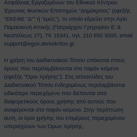
Κτιρίων
Ασφάλειας Εργαζομένων του Εθνικού Κέντρου
Συνοπτικοί Οδηγοί ΥΑΕ
Έρευνας Φυσικών Επιστημών “Δημόκριτος” (εφεξής
Ακτινοβολία
“ΕΚΕΦΕ “Δ”” ή “εμείς”), το οποίο εδρεύει στην Αγία
Βιολογικοί παράγοντες
Παρασκευή Αττικής (Πατριάρχου Γρηγορίου Ε’ &
Εκτίμηση Eπαγγελματικού
Νεαπόλεως 27), ΤΚ 15341, τηλ. 210 650 3000, email
Kινδύνου
support@egov.demokritos.gr.
Εργονομία
Ηλεκτρικός Κίνδυνος
Η χρήση του Διαδικτυακού Τόπου υπόκειται στους
Μέσα Ατομικής Προστασίας
Πυροπροστασία
όρους που περιλαμβάνονται στο παρόν κείμενο
Χημικές Ουσίες
(εφεξής “Όροι Χρήσης”). Στις ιστοσελίδες του
Οδηγίες για Επισκέπτες
Διαδικτυακού Τόπου ενδεχομένως περιλαμβάνεται
Safety and Security Information
ειδικότερο περιεχόμενο που διέπονται από
for Visitors
διαφορετικούς όρους χρήσης από αυτούς που
Είσοδος Εκπαιδευόμενου
αναφέρονται στο παρόν κείμενο. Στην περίπτωση
Συνεργάτη
αυτή, οι όροι χρήσης του επιμέρους περιεχομένου
ΕΚΠΑΙΔΕΥΣΗ
υπερισχύουν των Όρων Χρήσης.
Πρώτες Βοήθειες
Μαθήματα καρδιοαναπνευστικής