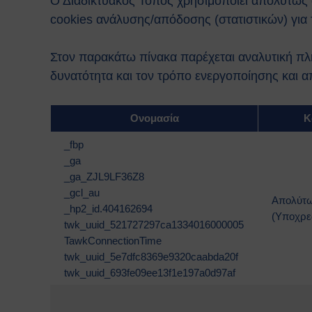
Ο Διαδικτυακός Τόπος χρησιμοποιεί απολύτως απ
cookies ανάλυσης/απόδοσης (στατιστικών) για τ
Στον παρακάτω πίνακα παρέχεται αναλυτική πλη
δυνατότητα και τον τρόπο ενεργοποίησης και 
Ονομασία
Κ
_fbp
_ga
_ga_ZJL9LF36Z8
_gcl_au
Απολύτω
_hp2_id.404162694
(Υποχρε
twk_uuid_521727297ca1334016000005
TawkConnectionTime
twk_uuid_5e7dfc8369e9320caabda20f
twk_uuid_693fe09ee13f1e197a0d97af