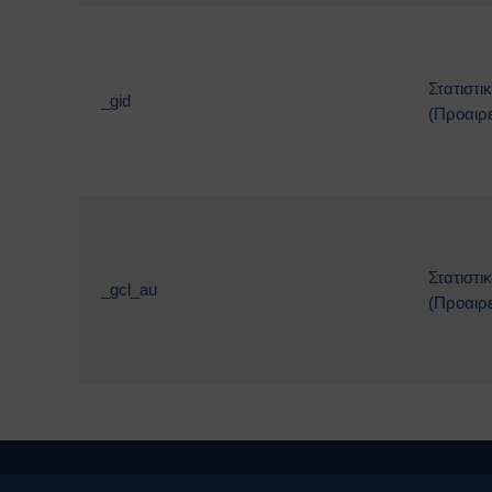
Στατιστι
_gid
(Προαιρε
Στατιστι
_gcl_au
(Προαιρε