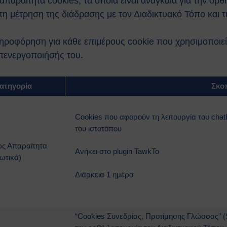
αραίτητα cookies, τα οποία είναι αναγκαία για την ορθή
η μέτρηση της διάδρασης με τον Διαδικτυακό Τόπο και τ
ροφόρηση για κάθε επιμέρους cookie που χρησιμοποιεί 
απενεργοποιήσής του.
ατηγορία
Σκο
Cookies που αφορούν τη λειτουργία του chat
του ιστοτόπου
ς Απαραίτητα
Ανήκει στo plugin TawkTo
ωτικά)
Διάρκεια 1 ημέρα
“Cookies Συνεδρίας, Προτίμησης Γλώσσας” (