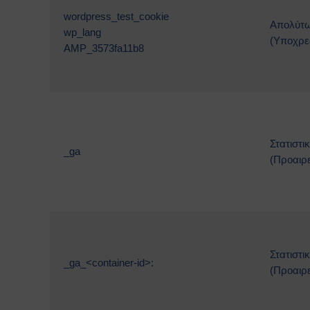
wordpress_test_cookie
Απολύτω
wp_lang
(Υποχρε
AMP_3573fa11b8
Στατιστι
_ga
(Προαιρε
Στατιστι
_ga_<container-id>:
(Προαιρε