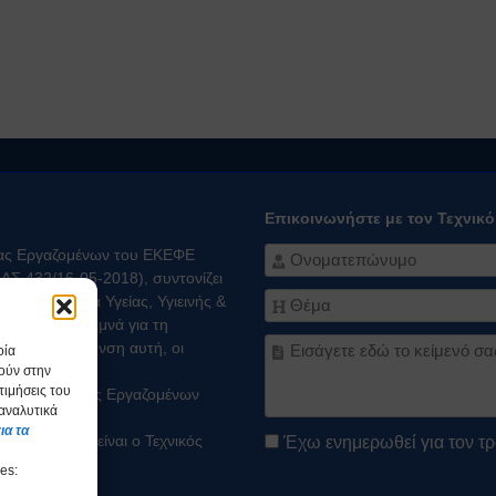
Επικοινωνήστε με τον Τεχνικ
ειας Εργαζομένων του ΕΚΕΦΕ
Σ 432/16-05-2018), συντονίζει
ύν σε θέματα Υγείας, Υγιεινής &
 “Δ” και μεριμνά για τη
στην κατεύθυνση αυτή, οι
οία
θούν στην
τιμήσεις του
ς και Ασφάλειας Εργαζομένων
 αναλυτικά
ς Ασφαλείας.
ια τα
 Εργαζομένων είναι ο Τεχνικός
Έχω ενημερωθεί για τον τρ
es: