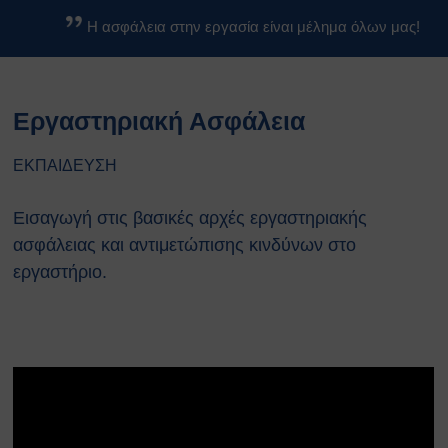
Βασικοί Κανόνες Ασφαλείας
Η ασφάλεια στην εργασία είναι μέλημα όλων μας!
Βιολογικών Εργαστηρίων
Κανονισμοί
Κανονισμός Ασφαλείας ΕΚΕΦΕ
Εργαστηριακή Ασφάλεια
«Δ»
Κανονισμός Χημικών
Εργαστηρίων
ΕΚΠΑΙΔΕΥΣΗ
Κανονισμός Βιολογικών
Εργαστηρίων
Εισαγωγή στις βασικές αρχές εργαστηριακής
Κανονισμός Ακτινοπροστασίας
ασφάλειας και αντιμετώπισης κινδύνων στο
Κανονισμός Αθλητικών
εργαστήριο.
Εγκαταστάσεων
Διαδικασίες Ασφαλείας
Σχέδια Έκτακτης Ανάγκης
Σχέδιο Εκκένωσης του
κέντρου ΕΚΕΦΕ
“Δημόκριτος”
Σχέδιο Εκκένωσης