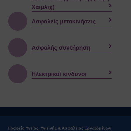
Ευρωπαϊκοί Κανονισμοί
Χάιμλιχ)
ΧΡΗΣΙΜΑ
Νέα & Ανακοινώσεις
Ασφαλείς μετακινήσεις
Εκδηλώσεις
Άρθρα
Γενικές Οδηγίες Προστασίας (Πολιτική
Ασφαλής συντήρηση
Προστασία)
Γενικές Οδηγίες
Χημικά, Βιολογικά, Ραδιολογικά
& Πυρηνικά Περιστατικά (ΧΒΡΠ)
Ηλεκτρικοί κίνδυνοι
Βιομηχανικά Ατυχήματα
Δασικές πυρκαγιές
Θυελλώδεις Άνεμοι
Καταιγίδες
Πλημμύρες
Χιονοπτώσεις
Καύσωνας
Σεισμοί
Γραφείο Υγείας, Υγιεινής & Ασφάλειας Εργαζομένων