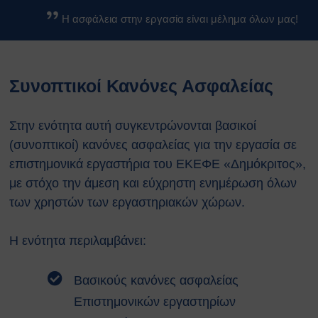
Βασικοί Κανόνες Ασφαλείας
Η ασφάλεια στην εργασία είναι μέλημα όλων μας!
Βιολογικών Εργαστηρίων
Κανονισμοί
Κανονισμός Ασφαλείας ΕΚΕΦΕ
Συνοπτικοί Κανόνες Ασφαλείας
«Δ»
Κανονισμός Χημικών
Εργαστηρίων
Στην ενότητα αυτή συγκεντρώνονται βασικοί
Κανονισμός Βιολογικών
(συνοπτικοί) κανόνες ασφαλείας για την εργασία σε
Εργαστηρίων
επιστημονικά εργαστήρια του ΕΚΕΦΕ «Δημόκριτος»,
Κανονισμός Ακτινοπροστασίας
με στόχο την άμεση και εύχρηστη ενημέρωση όλων
Κανονισμός Αθλητικών
των χρηστών των εργαστηριακών χώρων.
Εγκαταστάσεων
Διαδικασίες Ασφαλείας
Σχέδια Έκτακτης Ανάγκης
Η ενότητα περιλαμβάνει:
Σχέδιο Εκκένωσης του
κέντρου ΕΚΕΦΕ
Βασικούς κανόνες ασφαλείας
“Δημόκριτος”
Επιστημονικών εργαστηρίων
Σχέδιο Εκκένωσης