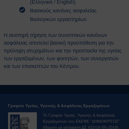
Κτιρίων
(
Ελληνικά
/
English
)
Συνοπτικοί Οδηγοί ΥΑΕ
Βασικούς κανόνες ασφαλείας
Ακτινοβολία
Βιολογικών εργαστηρίων
Βιολογικοί παράγοντες
Εκτίμηση Eπαγγελματικού
Η αυστηρή τήρηση των συνοπτικών κανόνων
Kινδύνου
ασφάλειας αποτελεί βασική προϋπόθεση για την
Εργονομία
Ηλεκτρικός Κίνδυνος
πρόληψη ατυχημάτων και την προστασία της υγείας
Μέσα Ατομικής Προστασίας
των εργαζομένων, των φοιτητών, των συνεργατών
Πυροπροστασία
και των επισκεπτών του Κέντρου.
Χημικές Ουσίες
Οδηγίες για Επισκέπτες
Safety and Security Information
for Visitors
Είσοδος Εκπαιδευόμενου
Συνεργάτη
Γραφείο Υγείας, Υγιεινής & Ασφάλειας Εργαζομένων
ΕΚΠΑΙΔΕΥΣΗ
Το Γραφείο Υγείας, Υγιεινής & Ασφάλειας
Πρώτες Βοήθειες
Εργαζομένων του ΕΚΕΦΕ “ΔΗΜΟΚΡΙΤΟΣ”
Μαθήματα καρδιοαναπνευστικής
(ίδρυση με απόφαση ΔΣ 432/16-05-2018),