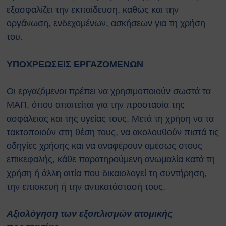
Κατολισθίσεις
εξασφαλίζει την εκπαίδευση, καθώς και την
Κάπνισμα
οργάνωση, ενδεχομένων, ασκήσεων για τη χρήση
Παγκόσμια ημέρα κατά του
του.
καπνίσματος 2020
Παθητικό κάπνισμα
Νέα προϊόντα καπνού
ΥΠΟΧΡΕΩΣΕΙΣ ΕΡΓΑΖΟΜΕΝΩΝ
Ηλεκτρονικά τσιγάρα (ENDS)
Χρήσιμοι Σύνδεσμοι
Οι εργαζόμενοι πρέπει να χρησιμοποιούν σωστά τα
Τηλέφωνα Ανάγκης
ΜΑΠ, όπου απαιτείται για την προστασία της
Ωράριο Ιατρού Εργασίας
ασφάλειας και της υγείας τους. Μετά τη χρήση να τα
Επικοινωνία
τακτοποιούν στη θέση τους, να ακολουθούν πιστά τις
οδηγίες χρήσης και να αναφέρουν αμέσως στους
COPYRIGHT © 2026 Αθήνα
ΕΚΕΦΕ "Δημόκριτος"
επικεφαλής, κάθε παρατηρούμενη ανωμαλία κατά τη
χρήση ή άλλη αιτία που δικαιολογεί τη συντήρηση,
την επισκευή ή την αντικατάστασή τους.
Αξιολόγηση των εξοπλισμών ατομικής