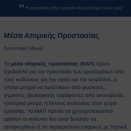
Βασικοί Κανόνες Ασφαλείας
Η ασφάλεια στην εργασία είναι μέλημα όλων μας!
Βιολογικών Εργαστηρίων
Κανονισμοί
Κανονισμός Ασφαλείας ΕΚΕΦΕ
Μέσα Ατομικής Προστασίας
«Δ»
Κανονισμός Χημικών
Εργαστηρίων
Συνοπτικοί Οδηγοί
Κανονισμός Βιολογικών
Εργαστηρίων
Τα
μέσα ατομικής προστασίας
(
ΜΑΠ
) έχουν
Κανονισμός Ακτινοπροστασίας
σχεδιαστεί για την προστασία των εργαζομένων από
Κανονισμός Αθλητικών
τους κινδύνους για την υγεία και την ασφάλεια, οι
Εγκαταστάσεων
οποίοι μπορεί να προέλθουν από φυσικούς,
Διαδικασίες Ασφαλείας
χημικούς, βιολογικούς παράγοντες από ακτινοβολία,
Σχέδια Έκτακτης Ανάγκης
ηλεκτρικό ρεύμα, ή άλλους κινδύνους στον χώρο
Σχέδιο Εκκένωσης του
εργασίας. Τα ΜΑΠ πρέπει να χρησιμοποιούνται
κέντρου ΕΚΕΦΕ
“Δημόκριτος”
εφόσον οι κίνδυνοι δεν είναι δυνατόν να
Σχέδιο Εκκένωσης
αποφευχθούν ή να περιοριστούν επαρκώς με τεχνικά