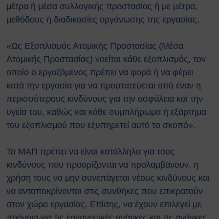
Κτιρίων
μέτρα ή μέσα συλλογικής προστασίας ή με μέτρα,
Συνοπτικοί Οδηγοί ΥΑΕ
μεθόδους ή διαδικασίες οργάνωσης της εργασίας.
Ακτινοβολία
Βιολογικοί παράγοντες
«Ως Εξοπλισμός Ατομικής Προστασίας (Μέσα
Εκτίμηση Eπαγγελματικού
Ατομικής Προστασίας) νοείται κάθε εξοπλισμός, τον
Kινδύνου
οποίο ο εργαζόμενος πρέπει να φορά ή να φέρει
Εργονομία
Ηλεκτρικός Κίνδυνος
κατά την εργασία για να προστατεύεται από έναν η
Μέσα Ατομικής Προστασίας
περισσότερους κινδύνους για την ασφάλεια και την
Πυροπροστασία
υγεία του, καθώς και κάθε συμπλήρωμα ή εξάρτημα
Χημικές Ουσίες
του εξοπλισμού που εξυπηρετεί αυτό το σκοπό».
Οδηγίες για Επισκέπτες
Safety and Security Information
Τα ΜΑΠ πρέπει να είναι κατάλληλα για τους
for Visitors
κινδύνους που προορίζονται να προλαμβάνουν, η
Είσοδος Εκπαιδευόμενου
χρήση τους να μην συνεπάγεται νέους κινδύνους και
Συνεργάτη
ΕΚΠΑΙΔΕΥΣΗ
να ανταποκρίνονται στις συνθήκες που επικρατούν
Πρώτες Βοήθειες
στον χώρο εργασίας. Επίσης, να έχουν επιλεγεί με
Μαθήματα καρδιοαναπνευστικής
πρόνοια για τις εργονομικές ανάγκες και τις ανάγκες