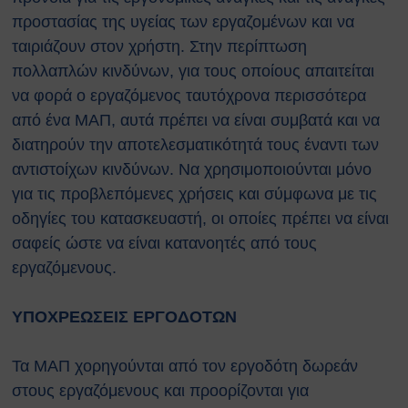
αναζωογόνησης (ΚΑΡΠΑ) και
προστασίας της υγείας των εργαζομένων και να
κοιλιακής ώθησης (λαβή
ταιριάζουν στον χρήστη. Στην περίπτωση
Χάιμλιχ)
πολλαπλών κινδύνων, για τους οποίους απαιτείται
Σήμανση και Σύμβολα
να φορά ο εργαζόμενος ταυτόχρονα περισσότερα
Εργαστηριακή Ασφάλεια
από ένα ΜΑΠ, αυτά πρέπει να είναι συμβατά και να
Χημικοί Κίνδυνοι
Βιολογική Ασφάλεια
διατηρούν την αποτελεσματικότητά τους έναντι των
Ραδιολογική Ασφάλεια
αντιστοίχων κινδύνων. Να χρησιμοποιούνται μόνο
Ασφάλεια στη χρήση εξοπλισμού
για τις προβλεπόμενες χρήσεις και σύμφωνα με τις
Εργονομία
οδηγίες του κατασκευαστή, οι οποίες πρέπει να είναι
Ασφαλείς μετακινήσεις
σαφείς ώστε να είναι κατανοητές από τους
Μηχανολογική Ασφάλεια
εργαζόμενους.
Ασφαλής συντήρηση
Ηλεκτρικοί κίνδυνοι
ΥΠΟΧΡΕΩΣΕΙΣ ΕΡΓΟΔΟΤΩΝ
Πυρασφάλεια
Εργασίες σε ύψος
Τεχνοστρές
Τα ΜΑΠ χορηγούνται από τον εργοδότη δωρεάν
ΝΟΜΟΘΕΣΙΑ
στους εργαζόμενους και προορίζονται για
Εθνική Νομοθεσία