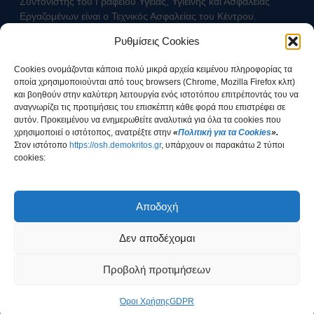
Συντονιστής του Γραφείου Υγείας, Υγιεινής και Ασφάλειας
Εργαζομένων είναι ο Τεχνικός Ασφαλείας του Κέντρου.
Ρυθμίσεις Cookies
Επικοινωνήστε με τον Τεχνικό Ασφαλείας
Cookies ονομάζονται κάποια πολύ μικρά αρχεία κειμένου πληροφορίας τα
οποία χρησιμοποιούνται από τους browsers (Chrome, Mozilla Firefox κλπ)
και βοηθούν στην καλύτερη λειτουργία ενός ιστοτόπου επιτρέποντάς του να
αναγνωρίζει τις προτιμήσεις του επισκέπτη κάθε φορά που επιστρέφει σε
αυτόν. Προκειμένου να ενημερωθείτε αναλυτικά για όλα τα cookies που
χρησιμοποιεί ο ιστότοπος, ανατρέξτε στην
«
Πολιτική για τα Cookies
».
Στοv ιστότοπο
https://osh.demokritos.gr
, υπάρχουν οι παρακάτω 2 τύποι
cookies:
Έχω ενημερωθεί για τον τρόπο διαχείρισης των
Προσωπικών Δεδομένων
Αποδοχή
Δεν αποδέχομαι
COPYRIGHT © 2026
ΕΚΕΦΕ "Δημόκριτος"
Προβολή προτιμήσεων
Υλοποίηση: Ομάδα Σχεδιασμού & Ανάπτυξης Εφαρμογών - Γραφείο
Όροι Χρήσης
GDPR
Ηλεκτρονικής Διακυβέρνησης