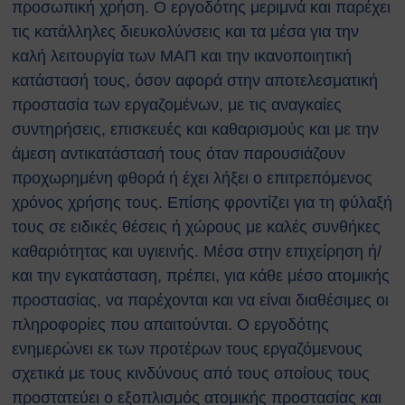
προσωπική χρήση. Ο εργοδότης μεριμνά και παρέχει
Ευρωπαϊκοί Κανονισμοί
τις κατάλληλες διευκολύνσεις και τα μέσα για την
ΧΡΗΣΙΜΑ
καλή λειτουργία των ΜΑΠ και την ικανοποιητική
Νέα & Ανακοινώσεις
κατάστασή τους, όσον αφορά στην αποτελεσματική
Εκδηλώσεις
προστασία των εργαζομένων, με τις αναγκαίες
Άρθρα
Γενικές Οδηγίες Προστασίας (Πολιτική
συντηρήσεις, επισκευές και καθαρισμούς και με την
Προστασία)
άμεση αντικατάστασή τους όταν παρουσιάζουν
Γενικές Οδηγίες
προχωρημένη φθορά ή έχει λήξει ο επιτρεπόμενος
Χημικά, Βιολογικά, Ραδιολογικά
χρόνος χρήσης τους. Επίσης φροντίζει για τη φύλαξή
& Πυρηνικά Περιστατικά (ΧΒΡΠ)
τους σε ειδικές θέσεις ή χώρους με καλές συνθήκες
Βιομηχανικά Ατυχήματα
καθαριότητας και υγιεινής. Μέσα στην επιχείρηση ή/
Δασικές πυρκαγιές
και την εγκατάσταση, πρέπει, για κάθε μέσο ατομικής
Θυελλώδεις Άνεμοι
προστασίας, να παρέχονται και να είναι διαθέσιμες οι
Καταιγίδες
Πλημμύρες
πληροφορίες που απαιτούνται. Ο εργοδότης
Χιονοπτώσεις
ενημερώνει εκ των προτέρων τους εργαζόμενους
Καύσωνας
σχετικά με τους κινδύνους από τους οποίους τους
Σεισμοί
προστατεύει ο εξοπλισμός ατομικής προστασίας και