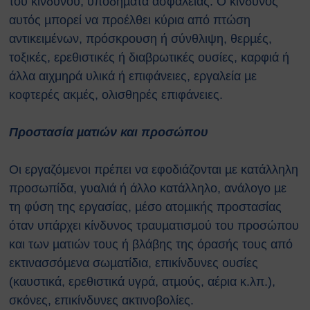
του κινδύνου, υποδήµατα ασφαλείας. Ο κίνδυνος
αυτός µπορεί να προέλθει κύρια από πτώση
αντικειμένων, πρόσκρουση ή σύνθλιψη, θερµές,
τοξικές, ερεθιστικές ή διαβρωτικές ουσίες, καρφιά ή
άλλα αιχμηρά υλικά ή επιφάνειες, εργαλεία µε
κοφτερές ακµές, ολισθηρές επιφάνειες.
Προστασία µατιών και προσώπου
Οι εργαζόμενοι πρέπει να εφοδιάζονται µε κατάλληλη
προσωπίδα, γυαλιά ή άλλο κατάλληλο, ανάλογο µε
τη φύση της εργασίας, µέσο ατοµικής προστασίας
όταν υπάρχει κίνδυνος τραυµατισµού του προσώπου
και των µατιών τους ή βλάβης της όρασής τους από
εκτινασσόµενα σωµατίδια, επικίνδυνες ουσίες
(καυστικά, ερεθιστικά υγρά, ατµούς, αέρια κ.λπ.),
σκόνες, επικίνδυνες ακτινοβολίες.