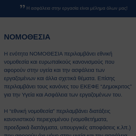
Βασικοί Κανόνες Ασφαλείας
Η ασφάλεια στην εργασία είναι μέλημα όλων μας!
Βιολογικών Εργαστηρίων
Κανονισμοί
Κανονισμός Ασφαλείας ΕΚΕΦΕ
ΝΟΜΟΘΕΣΙΑ
«Δ»
Κανονισμός Χημικών
Εργαστηρίων
Η ενότητα ΝΟΜΟΘΕΣΙΑ περιλαμβάνει εθνική
Κανονισμός Βιολογικών
νομοθεσία και ευρωπαϊκούς κανονισμούς που
Εργαστηρίων
αφορούν στην υγεία και την ασφάλεια των
Κανονισμός Ακτινοπροστασίας
εργαζομένων και άλλα σχετικά θέματα. Επίσης
Κανονισμός Αθλητικών
περιλαμβάνει τους κανόνες του ΕΚΕΦΕ “Δημοκριτος”
Εγκαταστάσεων
Διαδικασίες Ασφαλείας
για την Υγεία και Ασφάλεια των εργαζομένων του.
Σχέδια Έκτακτης Ανάγκης
Σχέδιο Εκκένωσης του
Η “εθνική νομοθεσία” περιλαμβάνει διατάξεις
κέντρου ΕΚΕΦΕ
κανονιστικού περιεχομένου (νομοθετήματα,
“Δημόκριτος”
προεδρικά διατάγματα, υπουργικές αποφάσεις κ.λπ.)
Σχέδιο Εκκένωσης
που αφορούν όχι μόνο στην υγεία και την ασφάλεια