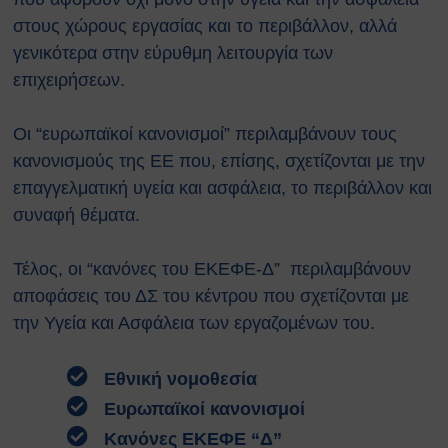
Κτιρίων
στους χώρους εργασίας και το περιβάλλον, αλλά
Συνοπτικοί Οδηγοί ΥΑΕ
γενικότερα στην εύρυθμη λειτουργία των
Ακτινοβολία
Βιολογικοί παράγοντες
επιχειρήσεων.
Εκτίμηση Eπαγγελματικού
Kινδύνου
Οι “ευρωπαϊκοί κανονισμοί” περιλαμβάνουν τους
Εργονομία
κανονισμούς της ΕΕ που, επίσης, σχετίζονται με την
Ηλεκτρικός Κίνδυνος
επαγγελματική υγεία και ασφάλεια, το περιβάλλον και
Μέσα Ατομικής Προστασίας
συναφή θέματα.
Πυροπροστασία
Χημικές Ουσίες
Τέλος, οι “κανόνες του ΕΚΕΦΕ-Δ” περιλαμβάνουν
Οδηγίες για Επισκέπτες
Safety and Security Information
αποφάσεις του ΔΣ του κέντρου που σχετίζονται με
for Visitors
την Υγεία και Ασφάλεια των εργαζομένων του.
Είσοδος Εκπαιδευόμενου
Συνεργάτη
Εθνική νομοθεσία
ΕΚΠΑΙΔΕΥΣΗ
Ευρωπαϊκοί κανονισμοί
Πρώτες Βοήθειες
Μαθήματα καρδιοαναπνευστικής
Κανόνες ΕΚΕΦΕ “Δ”