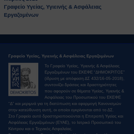
Κτιρίων
Γραφείο Υγείας, Υγιεινής & Ασφάλειας
Συνοπτικοί Οδηγοί ΥΑΕ
Εργαζομένων
Ακτινοβολία
Βιολογικοί παράγοντες
Εκτίμηση Eπαγγελματικού
Kινδύνου
Εργονομία
Ηλεκτρικός Κίνδυνος
Γραφείο Υγείας, Υγιεινής & Ασφάλειας Εργαζομένων
Μέσα Ατομικής Προστασίας
Πυροπροστασία
Το Γραφείο Υγείας, Υγιεινής & Ασφάλειας
Εργαζομένων του ΕΚΕΦΕ “ΔΗΜΟΚΡΙΤΟΣ”
Χημικές Ουσίες
(ίδρυση με απόφαση ΔΣ 432/16-05-2018),
Οδηγίες για Επισκέπτες
συντονίζει δράσεις και δραστηριότητες
Safety and Security Information
που αφορούν σε θέματα Υγείας, Υγιεινής &
for Visitors
Ασφάλειας του Προσωπικού του ΕΚΕΦΕ
Είσοδος Εκπαιδευόμενου
“Δ” και μεριμνά για τη διατύπωση και εφαρμογή Κανονισμών
Συνεργάτη
στην κατεύθυνση αυτή, οι οποίοι εγκρίνονται από το ΔΣ.
ΕΚΠΑΙΔΕΥΣΗ
Στο Γραφείο αυτό δραστηριοποιούνται η Επιτροπή Υγείας και
Ασφάλειας Εργαζομένων (ΕΥΑΕ), το Ιατρικό Προσωπικό του
Πρώτες Βοήθειες
Κέντρου και ο Τεχνικός Ασφαλείας.
Μαθήματα καρδιοαναπνευστικής