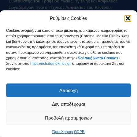
Συντονιστής του Γραφείου Υγείας, Υγιεινής και Ασφάλειας
αναζωογόνησης (ΚΑΡΠΑ) και
Εργαζομένων είναι ο Τεχνικός Ασφαλείας του Κέντρου.
κοιλιακής ώθησης (λαβή
Ρυθμίσεις Cookies
Χάιμλιχ)
Επικοινωνήστε με τον Τεχνικό Ασφαλείας
Σήμανση και Σύμβολα
Cookies ονομάζονται κάποια πολύ μικρά αρχεία κειμένου πληροφορίας τα
Εργαστηριακή Ασφάλεια
οποία χρησιμοποιούνται από τους browsers (Chrome, Mozilla Firefox κλπ)
Χημικοί Κίνδυνοι
και βοηθούν στην καλύτερη λειτουργία ενός ιστοτόπου επιτρέποντάς του να
αναγνωρίζει τις προτιμήσεις του επισκέπτη κάθε φορά που επιστρέφει σε
Βιολογική Ασφάλεια
αυτόν. Προκειμένου να ενημερωθείτε αναλυτικά για όλα τα cookies που
Ραδιολογική Ασφάλεια
χρησιμοποιεί ο ιστότοπος, ανατρέξτε στην
«
Πολιτική για τα Cookies
».
Ασφάλεια στη χρήση εξοπλισμού
Στοv ιστότοπο
https://osh.demokritos.gr
, υπάρχουν οι παρακάτω 2 τύποι
cookies:
Εργονομία
Ασφαλείς μετακινήσεις
Έχω ενημερωθεί για τον τρόπο διαχείρισης των
Μηχανολογική Ασφάλεια
Προσωπικών Δεδομένων
Αποδοχή
Ασφαλής συντήρηση
Ηλεκτρικοί κίνδυνοι
Δεν αποδέχομαι
Πυρασφάλεια
Εργασίες σε ύψος
COPYRIGHT © 2026
ΕΚΕΦΕ "Δημόκριτος"
Προβολή προτιμήσεων
Τεχνοστρές
Υλοποίηση: Ομάδα Σχεδιασμού & Ανάπτυξης Εφαρμογών - Γραφείο
ΝΟΜΟΘΕΣΙΑ
Όροι Χρήσης
GDPR
Ηλεκτρονικής Διακυβέρνησης
Εθνική Νομοθεσία