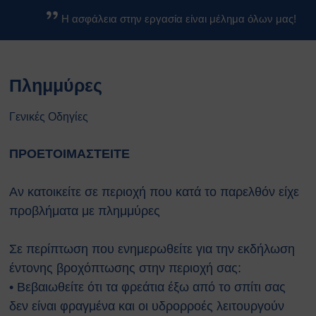
Βασικοί Κανόνες Ασφαλείας
Η ασφάλεια στην εργασία είναι μέλημα όλων μας!
Βιολογικών Εργαστηρίων
Κανονισμοί
Κανονισμός Ασφαλείας ΕΚΕΦΕ
Πλημμύρες
«Δ»
Κανονισμός Χημικών
Εργαστηρίων
Γενικές Οδηγίες
Κανονισμός Βιολογικών
Εργαστηρίων
ΠΡΟΕΤΟΙΜΑΣΤΕΙΤΕ
Κανονισμός Ακτινοπροστασίας
Κανονισμός Αθλητικών
Αν κατοικείτε σε περιοχή που κατά το παρελθόν είχε
Εγκαταστάσεων
προβλήματα με πλημμύρες
Διαδικασίες Ασφαλείας
Σχέδια Έκτακτης Ανάγκης
Σε περίπτωση που ενημερωθείτε για την εκδήλωση
Σχέδιο Εκκένωσης του
έντονης βροχόπτωσης στην περιοχή σας:
κέντρου ΕΚΕΦΕ
“Δημόκριτος”
• Βεβαιωθείτε ότι τα φρεάτια έξω από το σπίτι σας
Σχέδιο Εκκένωσης
δεν είναι φραγμένα και οι υδρορροές λειτουργούν