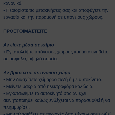
Κτιρίων
κανονικά.
Συνοπτικοί Οδηγοί ΥΑΕ
• Περιορίστε τις μετακινήσεις σας και αποφύγετε την
Ακτινοβολία
εργασία και την παραμονή σε υπόγειους χώρους.
Βιολογικοί παράγοντες
Εκτίμηση Eπαγγελματικού
ΠΡΟΕΤΟΙΜΑΣΤΕΙΤΕ
Kινδύνου
Εργονομία
Ηλεκτρικός Κίνδυνος
Αν είστε μέσα σε κτίριο
Μέσα Ατομικής Προστασίας
• Εγκαταλείψτε υπόγειους χώρους και μετακινηθείτε
Πυροπροστασία
σε ασφαλές υψηλό σημείο.
Χημικές Ουσίες
Οδηγίες για Επισκέπτες
Αν βρίσκεστε σε ανοικτό χώρο
Safety and Security Information
• Μην διασχίσετε χείμαρρο πεζή ή με αυτοκίνητο.
for Visitors
• Μείνετε μακριά από ηλεκτροφόρα καλώδια.
Είσοδος Εκπαιδευόμενου
• Εγκαταλείψτε το αυτοκίνητό σας αν έχει
Συνεργάτη
ΕΚΠΑΙΔΕΥΣΗ
ακινητοποιηθεί καθώς ενδέχεται να παρασυρθεί ή να
Πρώτες Βοήθειες
πλημμυρίσει.
Μαθήματα καρδιοαναπνευστικής
• Μην πλησιάζετε σε περιοχές όπου έχουν σημειωθεί