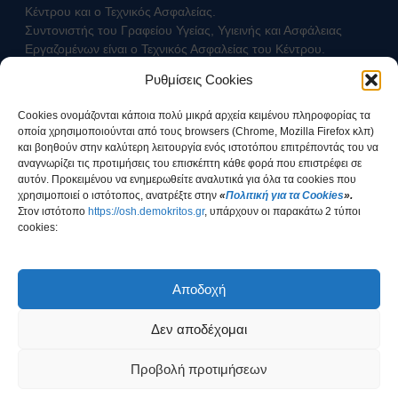
Κέντρου και ο Τεχνικός Ασφαλείας.
Συντονιστής του Γραφείου Υγείας, Υγιεινής και Ασφάλειας
Εργαζομένων είναι ο Τεχνικός Ασφαλείας του Κέντρου.
Ρυθμίσεις Cookies
Επικοινωνήστε με τον Τεχνικό Ασφαλείας
Cookies ονομάζονται κάποια πολύ μικρά αρχεία κειμένου πληροφορίας τα
οποία χρησιμοποιούνται από τους browsers (Chrome, Mozilla Firefox κλπ)
και βοηθούν στην καλύτερη λειτουργία ενός ιστοτόπου επιτρέποντάς του να
αναγνωρίζει τις προτιμήσεις του επισκέπτη κάθε φορά που επιστρέφει σε
αυτόν. Προκειμένου να ενημερωθείτε αναλυτικά για όλα τα cookies που
χρησιμοποιεί ο ιστότοπος, ανατρέξτε στην
«
Πολιτική για τα Cookies
».
Στοv ιστότοπο
https://osh.demokritos.gr
, υπάρχουν οι παρακάτω 2 τύποι
cookies:
Έχω ενημερωθεί για τον τρόπο διαχείρισης των
Προσωπικών Δεδομένων
Αποδοχή
Δεν αποδέχομαι
COPYRIGHT © 2026
ΕΚΕΦΕ "Δημόκριτος"
Προβολή προτιμήσεων
Υλοποίηση: Ομάδα Σχεδιασμού & Ανάπτυξης Εφαρμογών - Γραφείο