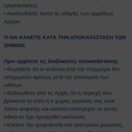
Κατολισθίσεις
εγκαταστάσεις.
Κάπνισμα
• Ακολουθήστε πιστά τις οδηγίες των αρμόδιων
Παγκόσμια ημέρα κατά του
Αρχών.
καπνίσματος 2020
Παθητικό κάπνισμα
Νέα προϊόντα καπνού
ΤΙ ΝΑ ΚΑΝΕΤΕ ΚΑΤΑ ΤΗΝ ΑΠΟΚΑΤΑΣΤΑΣΗ ΤΩΝ
Ηλεκτρονικά τσιγάρα (ENDS)
ΖΗΜΙΩΝ
Χρήσιμοι Σύνδεσμοι
Τηλέφωνα Ανάγκης
Πριν αρχίσετε τις διαδικασίες αποκατάστασης
Ωράριο Ιατρού Εργασίας
• Θυμηθείτε ότι οι κίνδυνοι από την πλημμύρα δεν
Επικοινωνία
υποχωρούν αμέσως μετά την απόσυρση των
υδάτων.
COPYRIGHT © 2026 Αθήνα
ΕΚΕΦΕ "Δημόκριτος"
• Βεβαιωθείτε από τις Αρχές ότι η περιοχή που
βρίσκεται το σπίτι ή ο χώρος εργασίας σας είναι
πλέον ασφαλής και κατόπιν επιστρέψτε σε αυτήν
ειδικά αν έχει προηγηθεί εκκένωση.
• Κλείστε την τροφοδοσία του ηλεκτρικού ρεύματος,