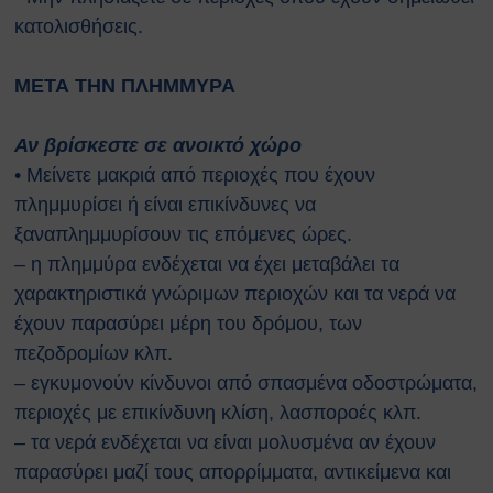
αναζωογόνησης (ΚΑΡΠΑ) και
κατολισθήσεις.
κοιλιακής ώθησης (λαβή
Χάιμλιχ)
ΜΕΤΑ ΤΗΝ ΠΛΗΜΜΥΡΑ
Σήμανση και Σύμβολα
Εργαστηριακή Ασφάλεια
Αν βρίσκεστε σε ανοικτό χώρο
Χημικοί Κίνδυνοι
Βιολογική Ασφάλεια
• Μείνετε μακριά από περιοχές που έχουν
Ραδιολογική Ασφάλεια
πλημμυρίσει ή είναι επικίνδυνες να
Ασφάλεια στη χρήση εξοπλισμού
ξαναπλημμυρίσουν τις επόμενες ώρες.
Εργονομία
– η πλημμύρα ενδέχεται να έχει μεταβάλει τα
Ασφαλείς μετακινήσεις
χαρακτηριστικά γνώριμων περιοχών και τα νερά να
Μηχανολογική Ασφάλεια
έχουν παρασύρει μέρη του δρόμου, των
Ασφαλής συντήρηση
πεζοδρομίων κλπ.
Ηλεκτρικοί κίνδυνοι
– εγκυμονούν κίνδυνοι από σπασμένα οδοστρώματα,
Πυρασφάλεια
Εργασίες σε ύψος
περιοχές με επικίνδυνη κλίση, λασποροές κλπ.
Τεχνοστρές
– τα νερά ενδέχεται να είναι μολυσμένα αν έχουν
ΝΟΜΟΘΕΣΙΑ
παρασύρει μαζί τους απορρίμματα, αντικείμενα και
Εθνική Νομοθεσία