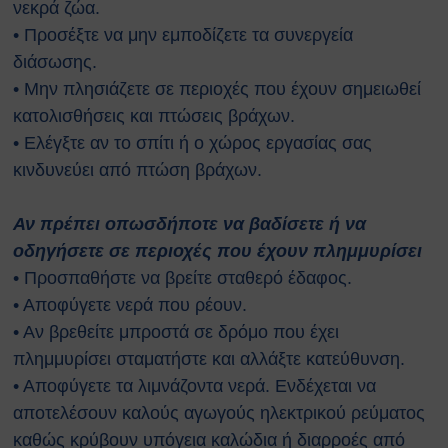
νεκρά ζώα.
Ευρωπαϊκοί Κανονισμοί
• Προσέξτε να μην εμποδίζετε τα συνεργεία
ΧΡΗΣΙΜΑ
διάσωσης.
Νέα & Ανακοινώσεις
• Μην πλησιάζετε σε περιοχές που έχουν σημειωθεί
Εκδηλώσεις
κατολισθήσεις και πτώσεις βράχων.
Άρθρα
Γενικές Οδηγίες Προστασίας (Πολιτική
• Ελέγξτε αν το σπίτι ή ο χώρος εργασίας σας
Προστασία)
κινδυνεύει από πτώση βράχων.
Γενικές Οδηγίες
Χημικά, Βιολογικά, Ραδιολογικά
Αν πρέπει οπωσδήποτε να βαδίσετε ή να
& Πυρηνικά Περιστατικά (ΧΒΡΠ)
οδηγήσετε σε περιοχές που έχουν πλημμυρίσει
Βιομηχανικά Ατυχήματα
• Προσπαθήστε να βρείτε σταθερό έδαφος.
Δασικές πυρκαγιές
• Αποφύγετε νερά που ρέουν.
Θυελλώδεις Άνεμοι
• Αν βρεθείτε μπροστά σε δρόμο που έχει
Καταιγίδες
Πλημμύρες
πλημμυρίσει σταματήστε και αλλάξτε κατεύθυνση.
Χιονοπτώσεις
• Αποφύγετε τα λιμνάζοντα νερά. Ενδέχεται να
Καύσωνας
αποτελέσουν καλούς αγωγούς ηλεκτρικού ρεύματος
Σεισμοί
καθώς κρύβουν υπόγεια καλώδια ή διαρροές από