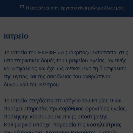
Βασικοί Κανόνες Ασφαλείας
Η ασφάλεια στην εργασία είναι μέλημα όλων μας!
Βιολογικών Εργαστηρίων
Κανονισμοί
Κανονισμός Ασφαλείας ΕΚΕΦΕ
Ιατρείο
«Δ»
Κανονισμός Χημικών
Εργαστηρίων
Το Ιατρείο του ΕΚΕΦΕ «Δημόκριτος» εντάσσεται στις
Κανονισμός Βιολογικών
υποστηρικτικές δομές του Γραφείου Υγείας, Υγιεινής
Εργαστηρίων
και Ασφάλειας και έχει ως αντικείμενο τη διασφάλιση
Κανονισμός Ακτινοπροστασίας
της υγείας και της ασφάλειας του ανθρώπινου
Κανονισμός Αθλητικών
δυναμικού του Κέντρου.
Εγκαταστάσεων
Διαδικασίες Ασφαλείας
Σχέδια Έκτακτης Ανάγκης
Το Ιατρείο στεγάζεται στο ισόγειο του Κτιρίου 9 και
Σχέδιο Εκκένωσης του
παρέχει υπηρεσίες πρωτοβάθμιας φροντίδας υγείας,
κέντρου ΕΚΕΦΕ
πρόληψης και συμβουλευτικής υποστήριξης.
“Δημόκριτος”
Καθημερινά υπάρχει παρουσία της
νοσηλεύτριας
Σχέδιο Εκκένωσης
του Κέντρου (
κα. Δέσποινα Κακούση
), η οποία