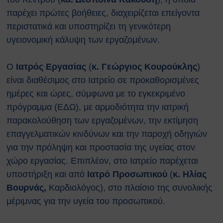
Κτιρίων
παρέχει πρώτες βοήθειες, διαχειρίζεται επείγοντα
Συνοπτικοί Οδηγοί ΥΑΕ
περιστατικά και υποστηρίζει τη γενικότερη
Ακτινοβολία
Βιολογικοί παράγοντες
υγειονομική κάλυψη των εργαζομένων.
Εκτίμηση Eπαγγελματικού
Kινδύνου
Ο
Ιατρός Εργασίας
(
κ. Γεώργιος Κουρούκλης
)
Εργονομία
είναι διαθέσιμος στο Ιατρείο σε προκαθορισμένες
Ηλεκτρικός Κίνδυνος
ημέρες και ώρες,
σύμφωνα με το εγκεκριμένο
Μέσα Ατομικής Προστασίας
πρόγραμμα (ΕΔΩ)
, με αρμοδιότητα την ιατρική
Πυροπροστασία
παρακολούθηση των εργαζομένων, την εκτίμηση
Χημικές Ουσίες
επαγγελματικών κινδύνων και την παροχή οδηγιών
Οδηγίες για Επισκέπτες
Safety and Security Information
για την πρόληψη και προστασία της υγείας στον
for Visitors
χώρο εργασίας. Επιπλέον, στο Ιατρείο παρέχεται
Είσοδος Εκπαιδευόμενου
υποστήριξη και από
Ιατρό Προσωπικού
(
κ. Ηλίας
Συνεργάτη
Βουρνάς,
Καρδιολόγος), στο πλαίσιο της συνολικής
ΕΚΠΑΙΔΕΥΣΗ
μέριμνας για την υγεία του προσωπικού.
Πρώτες Βοήθειες
Μαθήματα καρδιοαναπνευστικής