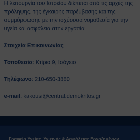
Η λειτουργία του Ιατρείου διέπεται από τις αρχές της
αναζωογόνησης (ΚΑΡΠΑ) και
πρόληψης, της έγκαιρης παρέμβασης και της
κοιλιακής ώθησης (λαβή
Χάιμλιχ)
συμμόρφωσης με την ισχύουσα νομοθεσία για την
Σήμανση και Σύμβολα
υγεία και ασφάλεια στην εργασία.
Εργαστηριακή Ασφάλεια
Χημικοί Κίνδυνοι
Στοιχεία Επικοινωνίας
Βιολογική Ασφάλεια
Ραδιολογική Ασφάλεια
Τοποθεσία
: Κτίριο 9, Ισόγειο
Ασφάλεια στη χρήση εξοπλισμού
Εργονομία
Τηλέφωνο
: 210-650-3880
Ασφαλείς μετακινήσεις
Μηχανολογική Ασφάλεια
Ασφαλής συντήρηση
e-mail
: kakousi@central.demokritos.gr
Ηλεκτρικοί κίνδυνοι
Πυρασφάλεια
Εργασίες σε ύψος
Τεχνοστρές
ΝΟΜΟΘΕΣΙΑ
Γραφείο Υγείας, Υγιεινής & Ασφάλειας Εργαζομένων
Εθνική Νομοθεσία