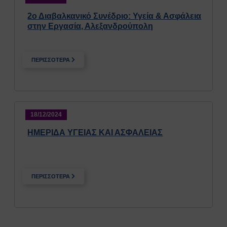
Κτιρίων
Συνοπτικοί Οδηγοί ΥΑΕ
2ο Διαβαλκανικό Συνέδριο: Υγεία & Ασφάλεια
στην Εργασία, Αλεξανδρούπολη
Ακτινοβολία
Βιολογικοί παράγοντες
Εκτίμηση Eπαγγελματικού
ΠΕΡΙΣΣΟΤΕΡΑ
Kινδύνου
Εργονομία
Ηλεκτρικός Κίνδυνος
Μέσα Ατομικής Προστασίας
Πυροπροστασία
18/12/2024
Χημικές Ουσίες
ΗΜΕΡΙΔΑ ΥΓΕΙΑΣ ΚΑΙ ΑΣΦΑΛΕΙΑΣ
Οδηγίες για Επισκέπτες
Safety and Security Information
for Visitors
Είσοδος Εκπαιδευόμενου
ΠΕΡΙΣΣΟΤΕΡΑ
Συνεργάτη
ΕΚΠΑΙΔΕΥΣΗ
Πρώτες Βοήθειες
Μαθήματα καρδιοαναπνευστικής