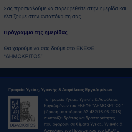
Κτιρίων
Σας προσκαλούμε να παρευρεθείτε στην ημερίδα και
Συνοπτικοί Οδηγοί ΥΑΕ
Ακτινοβολία
ελπίζουμε στην ανταπόκριση σας.
Βιολογικοί παράγοντες
Εκτίμηση Eπαγγελματικού
Πρόγραμμα της ημερίδας
Kινδύνου
Εργονομία
Θα χαρούμε να σας δούμε στο ΕΚΕΦΕ
Ηλεκτρικός Κίνδυνος
“ΔΗΜΟΚΡΙΤΟΣ”
Μέσα Ατομικής Προστασίας
Πυροπροστασία
Χημικές Ουσίες
Οδηγίες για Επισκέπτες
Safety and Security Information
Γραφείο Υγείας, Υγιεινής & Ασφάλειας Εργαζομένων
for Visitors
Το Γραφείο Υγείας, Υγιεινής & Ασφάλειας
Είσοδος Εκπαιδευόμενου
Εργαζομένων του ΕΚΕΦΕ “ΔΗΜΟΚΡΙΤΟΣ”
Συνεργάτη
(ίδρυση με απόφαση ΔΣ 432/16-05-2018),
ΕΚΠΑΙΔΕΥΣΗ
συντονίζει δράσεις και δραστηριότητες
Πρώτες Βοήθειες
που αφορούν σε θέματα Υγείας, Υγιεινής &
Μαθήματα καρδιοαναπνευστικής
Ασφάλειας του Προσωπικού του ΕΚΕΦΕ