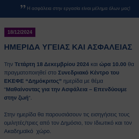
Βασικοί Κανόνες Ασφαλείας
Η ασφάλεια στην εργασία είναι μέλημα όλων μας!
Βιολογικών Εργαστηρίων
Κανονισμοί
Κανονισμός Ασφαλείας ΕΚΕΦΕ
18/12/2024
«Δ»
Κανονισμός Χημικών
ΗΜΕΡΙΔΑ ΥΓΕΙΑΣ ΚΑΙ ΑΣΦΑΛΕΙΑΣ
Εργαστηρίων
Κανονισμός Βιολογικών
Την
Τετάρτη 18 Δεκεμβρίου
2024
και
ώρα 10.00
θα
Εργαστηρίων
πραγματοποιηθεί στο
Συνεδριακό Κέντρο του
Κανονισμός Ακτινοπροστασίας
ΕΚΕΦΕ “Δημόκριτος”
ημερίδα με θέμα
Κανονισμός Αθλητικών
Εγκαταστάσεων
“
Μαθαίνοντας για την Ασφάλεια – Επενδύουμε
Διαδικασίες Ασφαλείας
στην ζωή
“.
Σχέδια Έκτακτης Ανάγκης
Σχέδιο Εκκένωσης του
Στην ημερίδα θα παρουσιάσουν τις εισηγήσεις τους
κέντρου ΕΚΕΦΕ
ομιλητές/τριες από τον Δημόσιο, τον Ιδιωτικό και τον
“Δημόκριτος”
Ακαδημαϊκό χώρο.
Σχέδιο Εκκένωσης