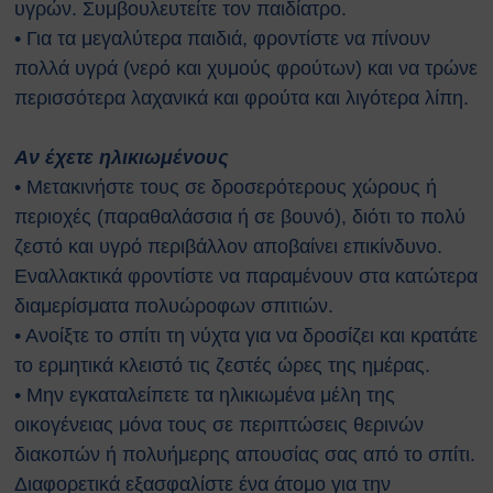
υγρών. Συμβουλευτείτε τον παιδίατρο.
Ευρωπαϊκοί Κανονισμοί
• Για τα μεγαλύτερα παιδιά, φροντίστε να πίνουν
ΧΡΗΣΙΜΑ
πολλά υγρά (νερό και χυμούς φρούτων) και να τρώνε
Νέα & Ανακοινώσεις
περισσότερα λαχανικά και φρούτα και λιγότερα λίπη.
Εκδηλώσεις
Άρθρα
Γενικές Οδηγίες Προστασίας (Πολιτική
Aν έχετε ηλικιωμένους
Προστασία)
• Μετακινήστε τους σε δροσερότερους χώρους ή
Γενικές Οδηγίες
περιοχές (παραθαλάσσια ή σε βουνό), διότι το πολύ
Χημικά, Βιολογικά, Ραδιολογικά
ζεστό και υγρό περιβάλλον αποβαίνει επικίνδυνο.
& Πυρηνικά Περιστατικά (ΧΒΡΠ)
Εναλλακτικά φροντίστε να παραμένουν στα κατώτερα
Βιομηχανικά Ατυχήματα
διαμερίσματα πολυώροφων σπιτιών.
Δασικές πυρκαγιές
• Ανοίξτε το σπίτι τη νύχτα για να δροσίζει και κρατάτε
Θυελλώδεις Άνεμοι
το ερμητικά κλειστό τις ζεστές ώρες της ημέρας.
Καταιγίδες
Πλημμύρες
• Μην εγκαταλείπετε τα ηλικιωμένα μέλη της
Χιονοπτώσεις
οικογένειας μόνα τους σε περιπτώσεις θερινών
Καύσωνας
διακοπών ή πολυήμερης απουσίας σας από το σπίτι.
Σεισμοί
Διαφορετικά εξασφαλίστε ένα άτομο για την