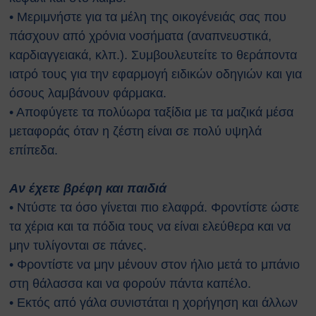
αναζωογόνησης (ΚΑΡΠΑ) και
• Μεριμνήστε για τα μέλη της οικογένειάς σας που
κοιλιακής ώθησης (λαβή
πάσχουν από χρόνια νοσήματα (αναπνευστικά,
Χάιμλιχ)
καρδιαγγειακά, κλπ.). Συμβουλευτείτε το θεράποντα
Σήμανση και Σύμβολα
ιατρό τους για την εφαρμογή ειδικών οδηγιών και για
Εργαστηριακή Ασφάλεια
όσους λαμβάνουν φάρμακα.
Χημικοί Κίνδυνοι
Βιολογική Ασφάλεια
• Αποφύγετε τα πολύωρα ταξίδια με τα μαζικά μέσα
Ραδιολογική Ασφάλεια
μεταφοράς όταν η ζέστη είναι σε πολύ υψηλά
Ασφάλεια στη χρήση εξοπλισμού
επίπεδα.
Εργονομία
Ασφαλείς μετακινήσεις
Aν έχετε βρέφη και παιδιά
Μηχανολογική Ασφάλεια
• Ντύστε τα όσο γίνεται πιο ελαφρά. Φροντίστε ώστε
Ασφαλής συντήρηση
τα χέρια και τα πόδια τους να είναι ελεύθερα και να
Ηλεκτρικοί κίνδυνοι
μην τυλίγονται σε πάνες.
Πυρασφάλεια
Εργασίες σε ύψος
• Φροντίστε να μην μένουν στον ήλιο μετά το μπάνιο
Τεχνοστρές
στη θάλασσα και να φορούν πάντα καπέλο.
ΝΟΜΟΘΕΣΙΑ
• Εκτός από γάλα συνιστάται η χορήγηση και άλλων
Εθνική Νομοθεσία