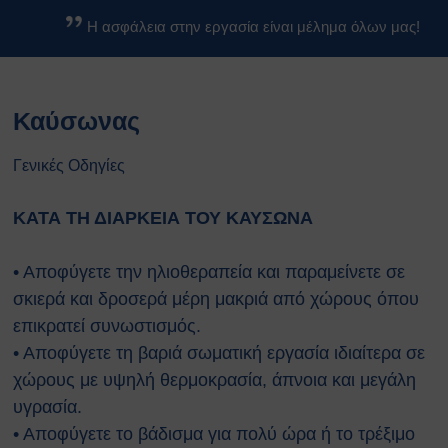
Βασικοί Κανόνες Ασφαλείας
Η ασφάλεια στην εργασία είναι μέλημα όλων μας!
Βιολογικών Εργαστηρίων
Κανονισμοί
Κανονισμός Ασφαλείας ΕΚΕΦΕ
Καύσωνας
«Δ»
Κανονισμός Χημικών
Εργαστηρίων
Γενικές Οδηγίες
Κανονισμός Βιολογικών
Εργαστηρίων
ΚΑΤΑ ΤΗ ΔΙΑΡΚΕΙΑ ΤΟΥ ΚΑΥΣΩΝΑ
Κανονισμός Ακτινοπροστασίας
Κανονισμός Αθλητικών
• Αποφύγετε την ηλιοθεραπεία και παραμείνετε σε
Εγκαταστάσεων
σκιερά και δροσερά μέρη μακριά από χώρους όπου
Διαδικασίες Ασφαλείας
επικρατεί συνωστισμός.
Σχέδια Έκτακτης Ανάγκης
• Αποφύγετε τη βαριά σωματική εργασία ιδιαίτερα σε
Σχέδιο Εκκένωσης του
χώρους με υψηλή θερμοκρασία, άπνοια και μεγάλη
κέντρου ΕΚΕΦΕ
“Δημόκριτος”
υγρασία.
Σχέδιο Εκκένωσης
• Αποφύγετε το βάδισμα για πολύ ώρα ή το τρέξιμο