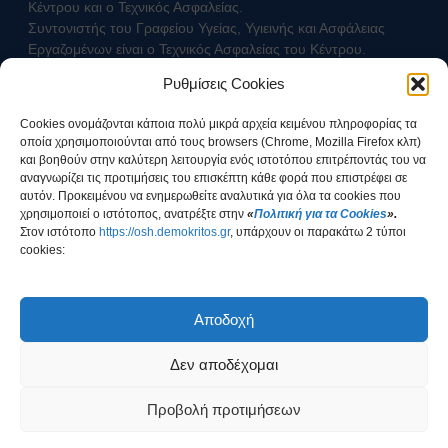
Κέντρου και ο Τεχνικός Ασφαλείας.
Συντονιστής του Γραφείου Υγείας, Υγιεινής και Ασφάλειας
Εργαζομένων είναι ο Τεχνικός Ασφαλείας του Κέντρου.
Ρυθμίσεις Cookies
Επικοινωνήστε με τον Τεχνικό Ασφαλείας
Cookies ονομάζονται κάποια πολύ μικρά αρχεία κειμένου πληροφορίας τα
οποία χρησιμοποιούνται από τους browsers (Chrome, Mozilla Firefox κλπ)
και βοηθούν στην καλύτερη λειτουργία ενός ιστοτόπου επιτρέποντάς του να
αναγνωρίζει τις προτιμήσεις του επισκέπτη κάθε φορά που επιστρέφει σε
αυτόν. Προκειμένου να ενημερωθείτε αναλυτικά για όλα τα cookies που
χρησιμοποιεί ο ιστότοπος, ανατρέξτε στην
«
Πολιτική για τα Cookies
».
Στοv ιστότοπο
https://osh.demokritos.gr
, υπάρχουν οι παρακάτω 2 τύποι
cookies:
Έχω ενημερωθεί για τον τρόπο διαχείρισης των
Προσωπικών Δεδομένων
Αποδοχή
Δεν αποδέχομαι
COPYRIGHT © 2026
ΕΚΕΦΕ "Δημόκριτος"
Προβολή προτιμήσεων
Υλοποίηση: Ομάδα Σχεδιασμού & Ανάπτυξης Εφαρμογών - Γραφείο