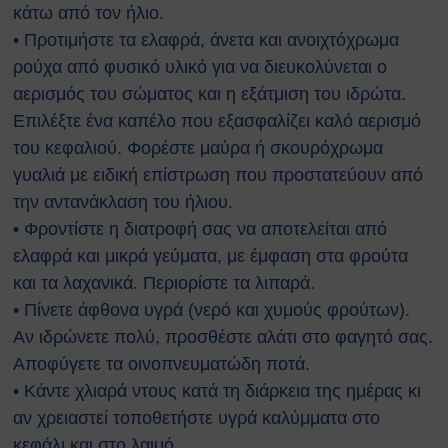
Κτιρίων
κάτω από τον ήλιο.
Συνοπτικοί Οδηγοί ΥΑΕ
• Προτιμήστε τα ελαφρά, άνετα και ανοιχτόχρωμα
Ακτινοβολία
ρούχα από φυσικό υλικό για να διευκολύνεται ο
Βιολογικοί παράγοντες
αερισμός του σώματος και η εξάτμιση του ιδρώτα.
Εκτίμηση Eπαγγελματικού
Επιλέξτε ένα καπέλο που εξασφαλίζει καλό αερισμό
Kινδύνου
του κεφαλιού. Φορέστε μαύρα ή σκουρόχρωμα
Εργονομία
Ηλεκτρικός Κίνδυνος
γυαλιά με ειδική επίστρωση που προστατεύουν από
Μέσα Ατομικής Προστασίας
την αντανάκλαση του ήλιου.
Πυροπροστασία
• Φροντίστε η διατροφή σας να αποτελείται από
Χημικές Ουσίες
ελαφρά και μικρά γεύματα, με έμφαση στα φρούτα
Οδηγίες για Επισκέπτες
και τα λαχανικά. Περιορίστε τα λιπαρά.
Safety and Security Information
• Πίνετε άφθονα υγρά (νερό και χυμούς φρούτων).
for Visitors
Αν ιδρώνετε πολύ, προσθέστε αλάτι στο φαγητό σας.
Είσοδος Εκπαιδευόμενου
Αποφύγετε τα οινοπνευματώδη ποτά.
Συνεργάτη
ΕΚΠΑΙΔΕΥΣΗ
• Κάντε χλιαρά ντους κατά τη διάρκεια της ημέρας κι
Πρώτες Βοήθειες
αν χρειαστεί τοποθετήστε υγρά καλύμματα στο
Μαθήματα καρδιοαναπνευστικής
κεφάλι και στο λαιμό.