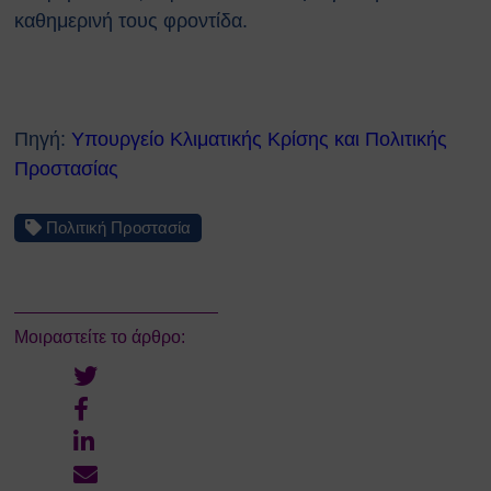
Κατολισθίσεις
καθημερινή τους φροντίδα.
Κάπνισμα
Παγκόσμια ημέρα κατά του
καπνίσματος 2020
Παθητικό κάπνισμα
Νέα προϊόντα καπνού
Πηγή:
Υπουργείο Κλιματικής Κρίσης και Πολιτικής
Ηλεκτρονικά τσιγάρα (ENDS)
Προστασίας
Χρήσιμοι Σύνδεσμοι
Τηλέφωνα Ανάγκης
Πολιτική Προστασία
Ωράριο Ιατρού Εργασίας
Επικοινωνία
COPYRIGHT © 2026 Αθήνα
ΕΚΕΦΕ "Δημόκριτος"
Μοιραστείτε το άρθρο: