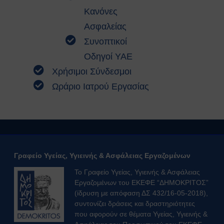
Κατολισθίσεις
Κανόνες
Κάπνισμα
Ασφαλείας
Παγκόσμια ημέρα κατά του
καπνίσματος 2020
Συνοπτικοί
Παθητικό κάπνισμα
Οδηγοί ΥΑΕ
Νέα προϊόντα καπνού
Χρήσιμοι Σύνδεσμοι
Ηλεκτρονικά τσιγάρα (ENDS)
Ωράριο Ιατρού Εργασίας
Χρήσιμοι Σύνδεσμοι
Τηλέφωνα Ανάγκης
Ωράριο Ιατρού Εργασίας
Επικοινωνία
COPYRIGHT © 2026 Αθήνα
ΕΚΕΦΕ "Δημόκριτος"
Γραφείο Υγείας, Υγιεινής & Ασφάλειας Εργαζομένων
Το Γραφείο Υγείας, Υγιεινής & Ασφάλειας
Εργαζομένων του ΕΚΕΦΕ “ΔΗΜΟΚΡΙΤΟΣ”
(ίδρυση με απόφαση ΔΣ 432/16-05-2018),
συντονίζει δράσεις και δραστηριότητες
που αφορούν σε θέματα Υγείας, Υγιεινής &