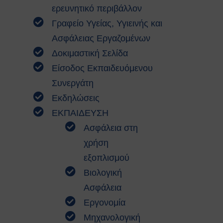
Κτιρίων
ερευνητικό περιβάλλον
Συνοπτικοί Οδηγοί ΥΑΕ
Γραφείο Υγείας, Υγιεινής και
Ακτινοβολία
Ασφάλειας Εργαζομένων
Βιολογικοί παράγοντες
Εκτίμηση Eπαγγελματικού
Δοκιμαστική Σελίδα
Kινδύνου
Είσοδος Εκπαιδευόμενου
Εργονομία
Συνεργάτη
Ηλεκτρικός Κίνδυνος
Εκδηλώσεις
Μέσα Ατομικής Προστασίας
Πυροπροστασία
ΕΚΠΑΙΔΕΥΣΗ
Χημικές Ουσίες
Ασφάλεια στη
Οδηγίες για Επισκέπτες
χρήση
Safety and Security Information
εξοπλισμού
for Visitors
Είσοδος Εκπαιδευόμενου
Βιολογική
Συνεργάτη
Ασφάλεια
ΕΚΠΑΙΔΕΥΣΗ
Εργονομία
Πρώτες Βοήθειες
Μηχανολογική
Μαθήματα καρδιοαναπνευστικής