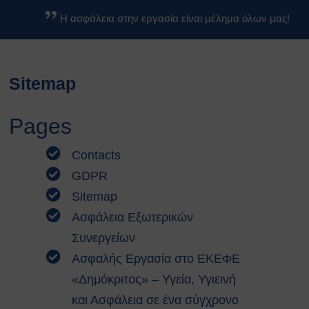
Βασικοί Κανόνες Ασφαλείας
Η ασφάλεια στην εργασία είναι μέλημα όλων μας!
Βιολογικών Εργαστηρίων
Κανονισμοί
Κανονισμός Ασφαλείας ΕΚΕΦΕ
Sitemap
«Δ»
Κανονισμός Χημικών
Εργαστηρίων
Pages
Κανονισμός Βιολογικών
Εργαστηρίων
Contacts
Κανονισμός Ακτινοπροστασίας
GDPR
Κανονισμός Αθλητικών
Sitemap
Εγκαταστάσεων
Διαδικασίες Ασφαλείας
Ασφάλεια Εξωτερικών
Σχέδια Έκτακτης Ανάγκης
Συνεργείων
Σχέδιο Εκκένωσης του
Ασφαλής Εργασία στο ΕΚΕΦΕ
κέντρου ΕΚΕΦΕ
«Δημόκριτος» – Υγεία, Υγιεινή
“Δημόκριτος”
Σχέδιο Εκκένωσης
και Ασφάλεια σε ένα σύγχρονο