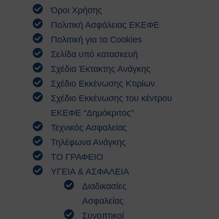
Όροι Χρήσης
Ευρωπαϊκοί Κανονισμοί
ΧΡΗΣΙΜΑ
Πολιτική Ασφάλειας ΕΚΕΦΕ
Νέα & Ανακοινώσεις
Πολιτική για τα Cookies
Εκδηλώσεις
Σελίδα υπό κατασκευή
Άρθρα
Σχέδια Έκτακτης Ανάγκης
Γενικές Οδηγίες Προστασίας (Πολιτική
Προστασία)
Σχέδιο Εκκένωσης Κτιρίων
Γενικές Οδηγίες
Σχέδιο Εκκένωσης του κέντρου
Χημικά, Βιολογικά, Ραδιολογικά
ΕΚΕΦΕ “Δημόκριτος”
& Πυρηνικά Περιστατικά (ΧΒΡΠ)
Τεχνικός Ασφαλείας
Βιομηχανικά Ατυχήματα
Δασικές πυρκαγιές
Τηλέφωνα Ανάγκης
Θυελλώδεις Άνεμοι
ΤΟ ΓΡΑΦΕΙΟ
Καταιγίδες
ΥΓΕΙΑ & ΑΣΦΑΛΕΙΑ
Πλημμύρες
Διαδικασίες
Χιονοπτώσεις
Καύσωνας
Ασφαλείας
Σεισμοί
Συνοπτικοί