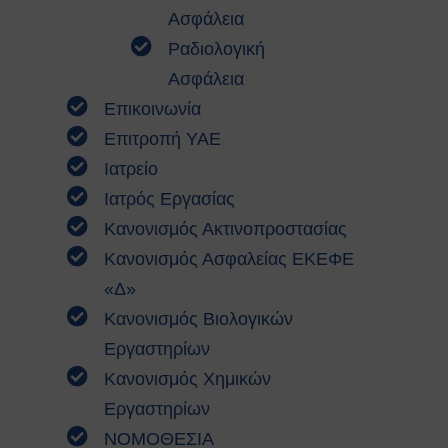
αναζωογόνησης (ΚΑΡΠΑ) και
Ασφάλεια
κοιλιακής ώθησης (λαβή
Ραδιολογική
Χάιμλιχ)
Ασφάλεια
Σήμανση και Σύμβολα
Επικοινωνία
Εργαστηριακή Ασφάλεια
Χημικοί Κίνδυνοι
Επιτροπή ΥΑΕ
Βιολογική Ασφάλεια
Ιατρείο
Ραδιολογική Ασφάλεια
Ιατρός Εργασίας
Ασφάλεια στη χρήση εξοπλισμού
Κανονισμός Ακτινοπροστασίας
Εργονομία
Ασφαλείς μετακινήσεις
Κανονισμός Ασφαλείας ΕΚΕΦΕ
Μηχανολογική Ασφάλεια
«Δ»
Ασφαλής συντήρηση
Κανονισμός Βιολογικών
Ηλεκτρικοί κίνδυνοι
Εργαστηρίων
Πυρασφάλεια
Εργασίες σε ύψος
Κανονισμός Χημικών
Τεχνοστρές
Εργαστηρίων
ΝΟΜΟΘΕΣΙΑ
ΝΟΜΟΘΕΣΙΑ
Εθνική Νομοθεσία