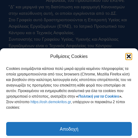
Ασφάλειας του Προσωπικού του ΕΚΕΦΕ
“Δ” και μεριμνά για τη διατύπωση και εφαρμογή Κανονισμών
στην κατεύθυνση αυτή, οι οποίοι εγκρίνονται από το ΔΣ.
Στο Γραφείο αυτό δραστηριοποιούνται η Επιτροπή Υγείας και
Ασφάλειας Εργαζομένων (ΕΥΑΕ), το Ιατρικό Προσωπικό του
Κέντρου και ο Τεχνικός Ασφαλείας.
Συντονιστής του Γραφείου Υγείας, Υγιεινής και Ασφάλειας
Εργαζομένων είναι ο Τεχνικός Ασφαλείας του Κέντρου.
Ρυθμίσεις Cookies
Επικοινωνήστε με τον Τεχνικό Ασφαλείας
Cookies ονομάζονται κάποια πολύ μικρά αρχεία κειμένου πληροφορίας τα
οποία χρησιμοποιούνται από τους browsers (Chrome, Mozilla Firefox κλπ)
και βοηθούν στην καλύτερη λειτουργία ενός ιστοτόπου επιτρέποντάς του να
αναγνωρίζει τις προτιμήσεις του επισκέπτη κάθε φορά που επιστρέφει σε
αυτόν. Προκειμένου να ενημερωθείτε αναλυτικά για όλα τα cookies που
χρησιμοποιεί ο ιστότοπος, ανατρέξτε στην
«
Πολιτική για τα Cookies
».
Στοv ιστότοπο
https://osh.demokritos.gr
, υπάρχουν οι παρακάτω 2 τύποι
cookies:
Έχω ενημερωθεί για τον τρόπο διαχείρισης των
Προσωπικών Δεδομένων
Αποδοχή