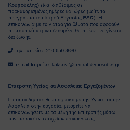
Κουρούκλης
) είναι διαθέσιμος σε
Ευρωπαϊκοί Κανονισμοί
προκαθορισμένες ημέρες και ώρες (
δείτε το
ΧΡΗΣΙΜΑ
πρόγραμμα του Ιατρού Εργασίας
ΕΔΩ
). Η
Νέα & Ανακοινώσεις
επικοινωνία με το γιατρό για θέματα που αφορούν
Εκδηλώσεις
προσωπικά ιατρικά δεδομένα θα πρέπει να γίνεται
Άρθρα
δια ζώσης.
Γενικές Οδηγίες Προστασίας (Πολιτική
Προστασία)
Τηλ. Ιατρείου: 210-650-3880
Γενικές Οδηγίες
Χημικά, Βιολογικά, Ραδιολογικά
e-mail Ιατρείου:
kakousi@central.demokritos.gr
& Πυρηνικά Περιστατικά (ΧΒΡΠ)
Βιομηχανικά Ατυχήματα
Δασικές πυρκαγιές
Επιτροπή Υγείας και Ασφάλειας Εργαζομένων
Θυελλώδεις Άνεμοι
Καταιγίδες
Για οποιοδήποτε θέμα σχετικό με την Υγεία και την
Πλημμύρες
Ασφάλεια στην εργασία, μπορείτε να
Χιονοπτώσεις
επικοινωνήσετε με τα μέλη της Επιτροπής μέσω
Καύσωνας
των παρακάτω στοιχείων επικοινωνίας:
Σεισμοί