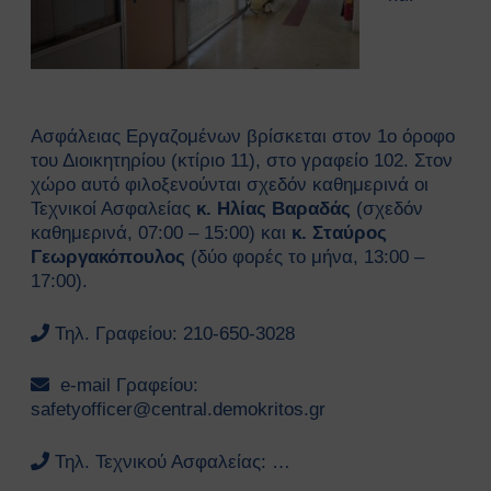
Κτιρίων
Συνοπτικοί Οδηγοί ΥΑΕ
Ακτινοβολία
Βιολογικοί παράγοντες
Εκτίμηση Eπαγγελματικού
Ασφάλειας Εργαζομένων βρίσκεται στον 1ο όροφο
Kινδύνου
του Διοικητηρίου (κτίριο 11), στο γραφείο 102. Στον
Εργονομία
χώρο αυτό φιλοξενούνται σχεδόν καθημερινά οι
Ηλεκτρικός Κίνδυνος
Τεχνικοί Ασφαλείας
κ. Ηλίας Βαραδάς
(σχεδόν
Μέσα Ατομικής Προστασίας
καθημερινά, 07:00 – 15:00) και
κ. Σταύρος
Πυροπροστασία
Γεωργακόπουλος
(δύο φορές το μήνα, 13:00 –
Χημικές Ουσίες
17:00).
Οδηγίες για Επισκέπτες
Safety and Security Information
Τηλ. Γραφείου: 210-650-3028
for Visitors
Είσοδος Εκπαιδευόμενου
e-mail Γραφείου:
Συνεργάτη
safetyofficer@central.demokritos.gr
ΕΚΠΑΙΔΕΥΣΗ
Πρώτες Βοήθειες
Τηλ. Τεχνικού Ασφαλείας: …
Μαθήματα καρδιοαναπνευστικής