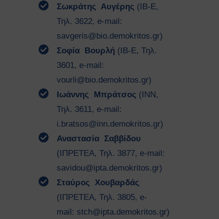
Κατολισθίσεις
Σωκράτης
Αυγέρης
(ΙΒ-Ε,
Κάπνισμα
Τηλ. 3622, e-mail:
Παγκόσμια ημέρα κατά του
savgeris@bio.demokritos.gr
)
καπνίσματος 2020
Παθητικό κάπνισμα
Σοφία
Βουρλή
(ΙΒ-Ε, Τηλ.
Νέα προϊόντα καπνού
3601, e-mail:
Ηλεκτρονικά τσιγάρα (ENDS)
vourli@bio.demokritos.gr
)
Χρήσιμοι Σύνδεσμοι
Ιωάννης
Μπράτσος
(ΙΝΝ,
Τηλέφωνα Ανάγκης
Ωράριο Ιατρού Εργασίας
Τηλ. 3611, e-mail:
Επικοινωνία
i.bratsos@inn.demokritos.gr
)
Αναστασία
Σαββίδου
COPYRIGHT © 2026 Αθήνα
ΕΚΕΦΕ "Δημόκριτος"
(ΙΠΡΕΤΕΑ, Τηλ. 3877, e-mail:
savidou@ipta.demokritos.gr
)
Σταύρος
Χουβαρδάς
(ΙΠΡΕΤΕΑ, Τηλ. 3805, e-
mail:
stch@ipta.demokritos.gr
)