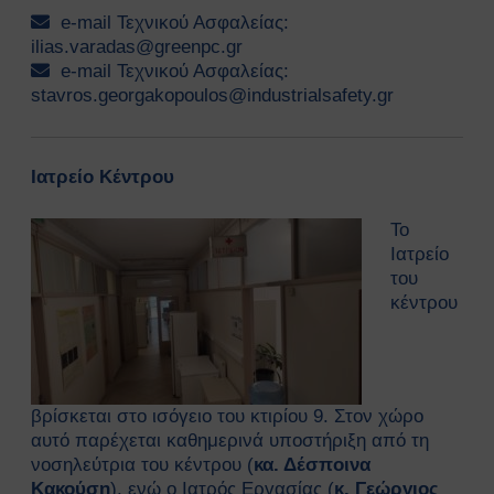
αναζωογόνησης (ΚΑΡΠΑ) και
e-mail Τεχνικού Ασφαλείας:
κοιλιακής ώθησης (λαβή
ilias.varadas@greenpc.gr
Χάιμλιχ)
e-mail Τεχνικού Ασφαλείας:
Σήμανση και Σύμβολα
stavros.georgakopoulos@industrialsafety.gr
Εργαστηριακή Ασφάλεια
Χημικοί Κίνδυνοι
Βιολογική Ασφάλεια
Ιατρείο Κέντρου
Ραδιολογική Ασφάλεια
Ασφάλεια στη χρήση εξοπλισμού
Το
Εργονομία
Ιατρείο
του
Ασφαλείς μετακινήσεις
κέντρου
Μηχανολογική Ασφάλεια
Ασφαλής συντήρηση
Ηλεκτρικοί κίνδυνοι
Πυρασφάλεια
Εργασίες σε ύψος
βρίσκεται στο ισόγειο του κτιρίου 9. Στον χώρο
Τεχνοστρές
αυτό παρέχεται καθημερινά υποστήριξη από τη
νοσηλεύτρια του κέντρου (
κα. Δέσποινα
ΝΟΜΟΘΕΣΙΑ
Κακούση
), ενώ ο Ιατρός Εργασίας (
κ. Γεώργιος
Εθνική Νομοθεσία