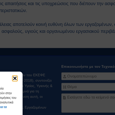
 τις απαιτήσεις και τις υποχρεώσεις που διέπουν την ασ
περιστατικών.
λειας αποτελούν κοινή ευθύνη όλων των εργαζομένων, 
 ασφαλούς, υγιούς και οργανωμένου εργασιακού περιβά
Επικοινωνήστε με τον Τεχνικ
ειας Εργαζομένων του ΕΚΕΦΕ
Σ 432/16-05-2018), συντονίζει
ύν σε θέματα Υγείας, Υγιεινής &
οία
 “Δ” και μεριμνά για τη
θούν στην
στην κατεύθυνση αυτή, οι
τιμήσεις του
 αναλυτικά
ς και Ασφάλειας Εργαζομένων
ια τα
ς Ασφαλείας.