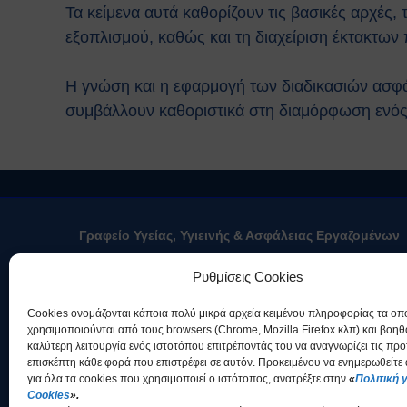
Τα κείμενα αυτά καθορίζουν τις βασικές αρχές,
εξοπλισμού, καθώς και τη διαχείριση έκτακτων 
Η γνώση και η εφαρμογή των διαδικασιών ασφά
συμβάλλουν καθοριστικά στη διαμόρφωση ενός
Γραφείο Υγείας, Υγιεινής & Ασφάλειας Εργαζομένων
Το Γραφείο Υγείας, Υγιεινής & Ασφάλ
Ρυθμίσεις Cookies
“ΔΗΜΟΚΡΙΤΟΣ” (ίδρυση με απόφαση Δ
δράσεις και δραστηριότητες που αφορο
Cookies ονομάζονται κάποια πολύ μικρά αρχεία κειμένου πληροφορίας τα οπ
Ασφάλειας του Προσωπικού του ΕΚΕΦΕ
χρησιμοποιούνται από τους browsers (Chrome, Mozilla Firefox κλπ) και βοη
διατύπωση και εφαρμογή Κανονισμών 
καλύτερη λειτουργία ενός ιστοτόπου επιτρέποντάς του να αναγνωρίζει τις προ
οποίοι εγκρίνονται από το ΔΣ.
επισκέπτη κάθε φορά που επιστρέφει σε αυτόν. Προκειμένου να ενημερωθείτε
Στο Γραφείο αυτό δραστηριοποιούνται η Επιτροπή Υγεία
για όλα τα cookies που χρησιμοποιεί ο ιστότοπος, ανατρέξτε στην
«
Πολιτική γ
Cookies
».
(ΕΥΑΕ), το Ιατρικό Προσωπικό του Κέντρου και ο Τεχνικό