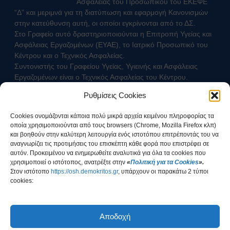
Ασφάλειας του Προσωπικού του ΕΚΕΦΕ
Ευρωπαϊκοί Κανονισμοί
“Δ” και μεριμνά για τη διατύπωση και εφαρμογή Κανονισμών
ΧΡΗΣΙΜΑ
στην κατεύθυνση αυτή, οι οποίοι εγκρίνονται από το ΔΣ.
Στο Γραφείο αυτό δραστηριοποιούνται η Επιτροπή Υγείας και
Νέα & Ανακοινώσεις
Ασφάλειας Εργαζομένων (ΕΥΑΕ), το Ιατρικό Προσωπικό του
Εκδηλώσεις
Κέντρου και ο Τεχνικός Ασφαλείας.
Άρθρα
Συντονιστής του Γραφείου Υγείας, Υγιεινής και Ασφάλειας
Γενικές Οδηγίες Προστασίας (Πολιτική
Εργαζομένων είναι ο Τεχνικός Ασφαλείας του Κέντρου.
Προστασία)
Ρυθμίσεις Cookies
Γενικές Οδηγίες
Επικοινωνήστε με τον Τεχνικό Ασφαλείας
Χημικά, Βιολογικά, Ραδιολογικά
Cookies ονομάζονται κάποια πολύ μικρά αρχεία κειμένου πληροφορίας τα
& Πυρηνικά Περιστατικά (ΧΒΡΠ)
οποία χρησιμοποιούνται από τους browsers (Chrome, Mozilla Firefox κλπ)
Βιομηχανικά Ατυχήματα
και βοηθούν στην καλύτερη λειτουργία ενός ιστοτόπου επιτρέποντάς του να
αναγνωρίζει τις προτιμήσεις του επισκέπτη κάθε φορά που επιστρέφει σε
Δασικές πυρκαγιές
αυτόν. Προκειμένου να ενημερωθείτε αναλυτικά για όλα τα cookies που
Θυελλώδεις Άνεμοι
χρησιμοποιεί ο ιστότοπος, ανατρέξτε στην
«
Πολιτική για τα Cookies
».
Καταιγίδες
Στοv ιστότοπο
https://osh.demokritos.gr
, υπάρχουν οι παρακάτω 2 τύποι
cookies:
Πλημμύρες
Χιονοπτώσεις
Έχω ενημερωθεί για τον τρόπο διαχείρισης των
Καύσωνας
Προσωπικών Δεδομένων
Αποδοχή
Σεισμοί