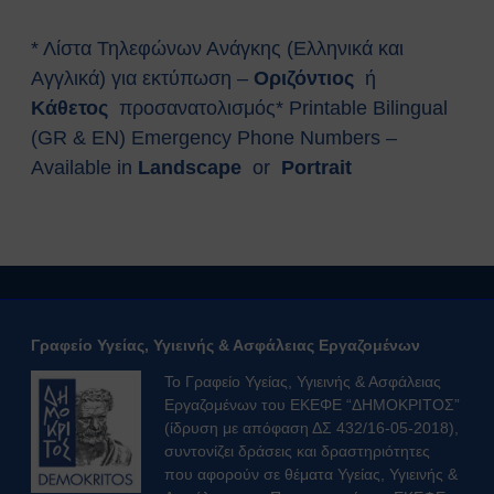
αναζωογόνησης (ΚΑΡΠΑ) και
κοιλιακής ώθησης (λαβή
* Λίστα Τηλεφώνων Ανάγκης (Ελληνικά και
Χάιμλιχ)
Αγγλικά) για εκτύπωση –
Οριζόντιος
ή
Σήμανση και Σύμβολα
Κάθετος
προσανατολισμός* Printable Βilingual
Εργαστηριακή Ασφάλεια
(GR & EN) Emergency Phone Numbers –
Χημικοί Κίνδυνοι
Available in
Landscape
or
Portrait
Βιολογική Ασφάλεια
Ραδιολογική Ασφάλεια
Ασφάλεια στη χρήση εξοπλισμού
Εργονομία
Ασφαλείς μετακινήσεις
Μηχανολογική Ασφάλεια
Ασφαλής συντήρηση
Γραφείο Υγείας, Υγιεινής & Ασφάλειας Εργαζομένων
Ηλεκτρικοί κίνδυνοι
Το Γραφείο Υγείας, Υγιεινής & Ασφάλειας
Πυρασφάλεια
Εργαζομένων του ΕΚΕΦΕ “ΔΗΜΟΚΡΙΤΟΣ”
Εργασίες σε ύψος
(ίδρυση με απόφαση ΔΣ 432/16-05-2018),
Τεχνοστρές
συντονίζει δράσεις και δραστηριότητες
ΝΟΜΟΘΕΣΙΑ
που αφορούν σε θέματα Υγείας, Υγιεινής &
Εθνική Νομοθεσία