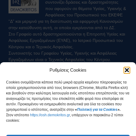
συντονίζει δράσεις και δραστηριότητες
που αφορούν σε θέματα Υγείας, Υγιεινής &
Ασφάλειας του Προσωπικού του ΕΚΕΦΕ
“Δ” και μεριμνά για τη διατύπωση και εφαρμογή Κανονισμών
στην κατεύθυνση αυτή, οι οποίοι εγκρίνονται από το ΔΣ.
Στο Γραφείο αυτό δραστηριοποιούνται η Επιτροπή Υγείας και
Ασφάλειας Εργαζομένων (ΕΥΑΕ), το Ιατρικό Προσωπικό του
Κέντρου και ο Τεχνικός Ασφαλείας.
Συντονιστής του Γραφείου Υγείας, Υγιεινής και Ασφάλειας
Εργαζομένων είναι ο Τεχνικός Ασφαλείας του Κέντρου.
Ρυθμίσεις Cookies
Επικοινωνήστε με τον Τεχνικό Ασφαλείας
Cookies ονομάζονται κάποια πολύ μικρά αρχεία κειμένου πληροφορίας τα
οποία χρησιμοποιούνται από τους browsers (Chrome, Mozilla Firefox κλπ)
και βοηθούν στην καλύτερη λειτουργία ενός ιστοτόπου επιτρέποντάς του να
αναγνωρίζει τις προτιμήσεις του επισκέπτη κάθε φορά που επιστρέφει σε
αυτόν. Προκειμένου να ενημερωθείτε αναλυτικά για όλα τα cookies που
χρησιμοποιεί ο ιστότοπος, ανατρέξτε στην
«
Πολιτική για τα Cookies
».
Στοv ιστότοπο
https://osh.demokritos.gr
, υπάρχουν οι παρακάτω 2 τύποι
cookies:
Έχω ενημερωθεί για τον τρόπο διαχείρισης των