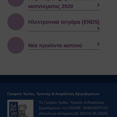
Κατολισθίσεις
καπνίσματος 2020
Κάπνισμα
Παγκόσμια ημέρα κατά του
καπνίσματος 2020
Ηλεκτρονικά τσιγάρα (ENDS)
Παθητικό κάπνισμα
Νέα προϊόντα καπνού
Ηλεκτρονικά τσιγάρα (ENDS)
Νέα προϊόντα καπνού
Χρήσιμοι Σύνδεσμοι
Τηλέφωνα Ανάγκης
Ωράριο Ιατρού Εργασίας
Επικοινωνία
COPYRIGHT © 2026 Αθήνα
ΕΚΕΦΕ "Δημόκριτος"
Γραφείο Υγείας, Υγιεινής & Ασφάλειας Εργαζομένων
Το Γραφείο Υγείας, Υγιεινής & Ασφάλειας
Εργαζομένων του ΕΚΕΦΕ “ΔΗΜΟΚΡΙΤΟΣ”
(ίδρυση με απόφαση ΔΣ 432/16-05-2018),