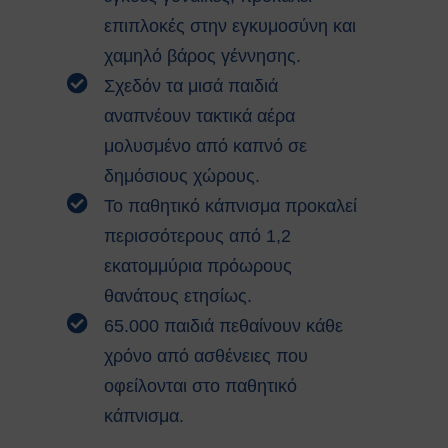
αναζωογόνησης (ΚΑΡΠΑ) και
επιπλοκές στην εγκυμοσύνη και
κοιλιακής ώθησης (λαβή
χαμηλό βάρος γέννησης.
Χάιμλιχ)
Σχεδόν τα μισά παιδιά
Σήμανση και Σύμβολα
Εργαστηριακή Ασφάλεια
αναπνέουν τακτικά αέρα
Χημικοί Κίνδυνοι
μολυσμένο από καπνό σε
Βιολογική Ασφάλεια
δημόσιους χώρους.
Ραδιολογική Ασφάλεια
Το παθητικό κάπνισμα προκαλεί
Ασφάλεια στη χρήση εξοπλισμού
Εργονομία
περισσότερους από 1,2
Ασφαλείς μετακινήσεις
εκατομμύρια πρόωρους
Μηχανολογική Ασφάλεια
θανάτους ετησίως.
Ασφαλής συντήρηση
65.000 παιδιά πεθαίνουν κάθε
Ηλεκτρικοί κίνδυνοι
Πυρασφάλεια
χρόνο από ασθένειες που
Εργασίες σε ύψος
οφείλονται στο παθητικό
Τεχνοστρές
κάπνισμα.
ΝΟΜΟΘΕΣΙΑ
Εθνική Νομοθεσία