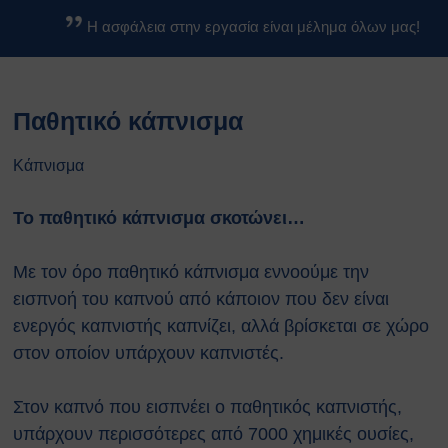
Βασικοί Κανόνες Ασφαλείας
Η ασφάλεια στην εργασία είναι μέλημα όλων μας!
Βιολογικών Εργαστηρίων
Κανονισμοί
Κανονισμός Ασφαλείας ΕΚΕΦΕ
Παθητικό κάπνισμα
«Δ»
Κανονισμός Χημικών
Εργαστηρίων
Κάπνισμα
Κανονισμός Βιολογικών
Εργαστηρίων
Το παθητικό κάπνισμα σκοτώνει…
Κανονισμός Ακτινοπροστασίας
Κανονισμός Αθλητικών
Με τον όρο παθητικό κάπνισμα εννοούμε την
Εγκαταστάσεων
εισπνοή του καπνού από κάποιον που δεν είναι
Διαδικασίες Ασφαλείας
ενεργός καπνιστής καπνίζει, αλλά βρίσκεται σε χώρο
Σχέδια Έκτακτης Ανάγκης
στον οποίον υπάρχουν καπνιστές.
Σχέδιο Εκκένωσης του
κέντρου ΕΚΕΦΕ
“Δημόκριτος”
Στον καπνό που εισπνέει ο παθητικός καπνιστής,
Σχέδιο Εκκένωσης
υπάρχουν περισσότερες από 7000 χημικές ουσίες,