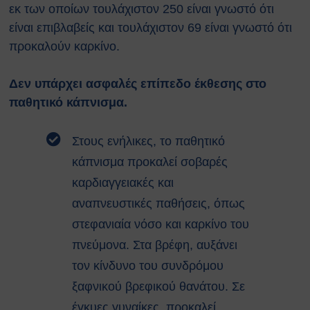
Κτιρίων
εκ των οποίων τουλάχιστον 250 είναι γνωστό ότι
Συνοπτικοί Οδηγοί ΥΑΕ
είναι επιβλαβείς και τουλάχιστον 69 είναι γνωστό ότι
Ακτινοβολία
προκαλούν καρκίνο.
Βιολογικοί παράγοντες
Εκτίμηση Eπαγγελματικού
Δεν υπάρχει ασφαλές επίπεδο έκθεσης στο
Kινδύνου
παθητικό κάπνισμα.
Εργονομία
Ηλεκτρικός Κίνδυνος
Μέσα Ατομικής Προστασίας
Στους ενήλικες, το παθητικό
Πυροπροστασία
κάπνισμα προκαλεί σοβαρές
Χημικές Ουσίες
καρδιαγγειακές και
Οδηγίες για Επισκέπτες
αναπνευστικές παθήσεις, όπως
Safety and Security Information
for Visitors
στεφανιαία νόσο και καρκίνο του
Είσοδος Εκπαιδευόμενου
πνεύμονα. Στα βρέφη, αυξάνει
Συνεργάτη
τον κίνδυνο του συνδρόμου
ΕΚΠΑΙΔΕΥΣΗ
ξαφνικού βρεφικού θανάτου. Σε
Πρώτες Βοήθειες
Μαθήματα καρδιοαναπνευστικής
έγκυες γυναίκες, προκαλεί