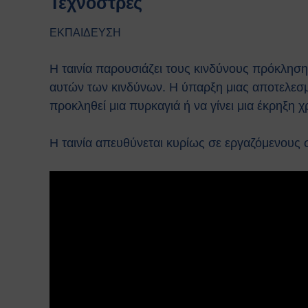
Τεχνοστρές
ΕΚΠΑΙΔΕΥΣΗ
Η ταινία παρουσιάζει τους κινδύνους πρόκληση
αυτών των κινδύνων. Η ύπαρξη μιας αποτελεσματ
προκληθεί μια πυρκαγιά ή να γίνει μια έκρηξη χ
Η ταινία απευθύνεται κυρίως σε εργαζόμενους 