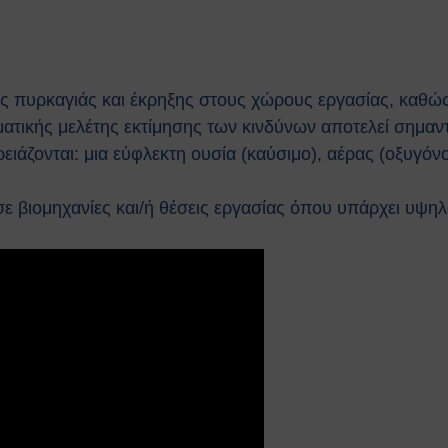
ς πυρκαγιάς και έκρηξης στους χώρους εργασίας, καθώς 
ικής μελέτης εκτίμησης των κινδύνων αποτελεί σημαντικό
ρειάζονται: μια εύφλεκτη ουσία (καύσιμο), αέρας (οξυγόν
σε βιομηχανίες και/ή θέσεις εργασίας όπου υπάρχει υψη