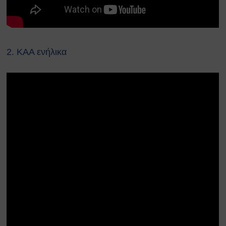
αναζωογόνησης (ΚΑΡΠΑ) και
κοιλιακής ώθησης (λαβή
Χάιμλιχ)
Σήμανση και Σύμβολα
2. ΚΑΑ ενήλικα
Εργαστηριακή Ασφάλεια
Χημικοί Κίνδυνοι
Βιολογική Ασφάλεια
Ραδιολογική Ασφάλεια
Ασφάλεια στη χρήση εξοπλισμού
Εργονομία
Ασφαλείς μετακινήσεις
Μηχανολογική Ασφάλεια
Ασφαλής συντήρηση
Ηλεκτρικοί κίνδυνοι
Πυρασφάλεια
Εργασίες σε ύψος
Τεχνοστρές
ΝΟΜΟΘΕΣΙΑ
Εθνική Νομοθεσία