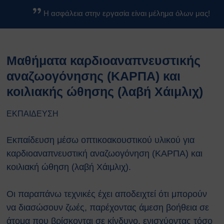
Βασικοί Κανόνες Ασφαλείας
Η ασφάλεια στην εργασία είναι μέλημα όλων μας!
Βιολογικών Εργαστηρίων
Κανονισμοί
Κανονισμός Ασφαλείας ΕΚΕΦΕ
Μαθήματα καρδιοαναπνευστικής
«Δ»
Κανονισμός Χημικών
αναζωογόνησης (ΚΑΡΠΑ) και
Εργαστηρίων
κοιλιακής ώθησης (λαβή Χάιμλιχ)
Κανονισμός Βιολογικών
Εργαστηρίων
ΕΚΠΑΙΔΕΥΣΗ
Κανονισμός Ακτινοπροστασίας
Κανονισμός Αθλητικών
Εκπαίδευση μέσω οπτικοακουστικού υλικού για
Εγκαταστάσεων
καρδιοαναπνευστική αναζωογόνηση (ΚΑΡΠΑ) και
Διαδικασίες Ασφαλείας
κοιλιακή ώθηση (λαβή Χάιμλιχ).
Σχέδια Έκτακτης Ανάγκης
Σχέδιο Εκκένωσης του
κέντρου ΕΚΕΦΕ
Οι παραπάνω τεχνικές έχει αποδειχτεί ότι μπορούν
“Δημόκριτος”
να διασώσουν ζωές, παρέχοντας άμεση βοήθεια σε
Σχέδιο Εκκένωσης
άτομα που βρίσκονται σε κίνδυνο, ενισχύοντας τόσο