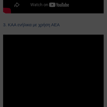
Ευρωπαϊκοί Κανονισμοί
ΧΡΗΣΙΜΑ
Νέα & Ανακοινώσεις
Εκδηλώσεις
3. ΚΑΑ ενήλικα με χρήση ΑΕΑ
Άρθρα
Γενικές Οδηγίες Προστασίας (Πολιτική
Προστασία)
Γενικές Οδηγίες
Χημικά, Βιολογικά, Ραδιολογικά
& Πυρηνικά Περιστατικά (ΧΒΡΠ)
Βιομηχανικά Ατυχήματα
Δασικές πυρκαγιές
Θυελλώδεις Άνεμοι
Καταιγίδες
Πλημμύρες
Χιονοπτώσεις
Καύσωνας
Σεισμοί