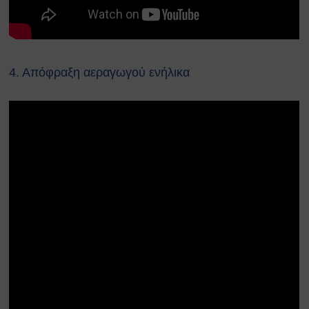
Κατολισθίσεις
Κάπνισμα
Παγκόσμια ημέρα κατά του
καπνίσματος 2020
Παθητικό κάπνισμα
4. Απόφραξη αεραγωγού ενήλικα
Νέα προϊόντα καπνού
Ηλεκτρονικά τσιγάρα (ENDS)
Χρήσιμοι Σύνδεσμοι
Τηλέφωνα Ανάγκης
Ωράριο Ιατρού Εργασίας
Επικοινωνία
COPYRIGHT © 2026 Αθήνα
ΕΚΕΦΕ "Δημόκριτος"