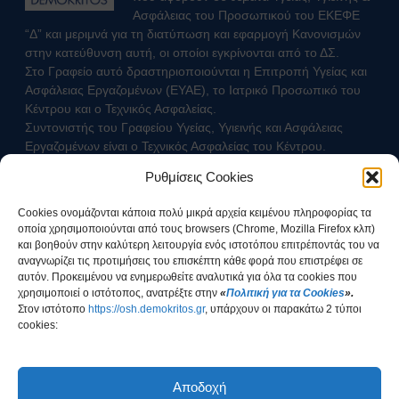
Ασφάλειας του Προσωπικού του ΕΚΕΦΕ
“Δ” και μεριμνά για τη διατύπωση και εφαρμογή Κανονισμών
στην κατεύθυνση αυτή, οι οποίοι εγκρίνονται από το ΔΣ.
Στο Γραφείο αυτό δραστηριοποιούνται η Επιτροπή Υγείας και
Ασφάλειας Εργαζομένων (ΕΥΑΕ), το Ιατρικό Προσωπικό του
Κέντρου και ο Τεχνικός Ασφαλείας.
Συντονιστής του Γραφείου Υγείας, Υγιεινής και Ασφάλειας
Εργαζομένων είναι ο Τεχνικός Ασφαλείας του Κέντρου.
Ρυθμίσεις Cookies
Επικοινωνήστε με τον Τεχνικό Ασφαλείας
Cookies ονομάζονται κάποια πολύ μικρά αρχεία κειμένου πληροφορίας τα
οποία χρησιμοποιούνται από τους browsers (Chrome, Mozilla Firefox κλπ)
και βοηθούν στην καλύτερη λειτουργία ενός ιστοτόπου επιτρέποντάς του να
αναγνωρίζει τις προτιμήσεις του επισκέπτη κάθε φορά που επιστρέφει σε
αυτόν. Προκειμένου να ενημερωθείτε αναλυτικά για όλα τα cookies που
χρησιμοποιεί ο ιστότοπος, ανατρέξτε στην
«
Πολιτική για τα Cookies
».
Στοv ιστότοπο
https://osh.demokritos.gr
, υπάρχουν οι παρακάτω 2 τύποι
cookies:
Έχω ενημερωθεί για τον τρόπο διαχείρισης των
Προσωπικών Δεδομένων
Αποδοχή