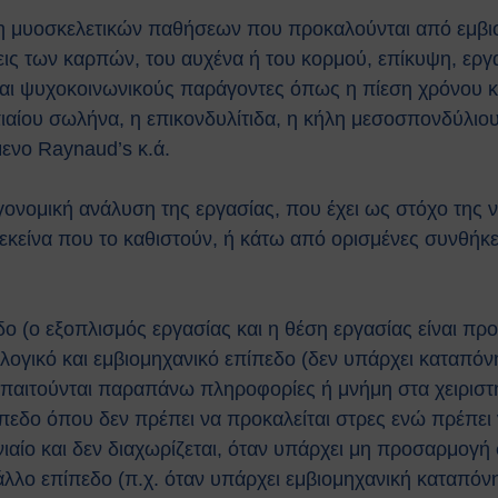
ση μυοσκελετικών παθήσεων που προκαλούνται από εμβι
άσεις των καρπών, του αυχένα ή του κορμού, επίκυψη, ερ
και ψυχοκοινωνικούς παράγοντες όπως η πίεση χρόνου κα
ρπιαίου σωλήνα, η επικονδυλίτιδα, η κήλη μεσοσπονδύλιο
μενο Raynaud’s κ.ά.
ονομική ανάλυση της εργασίας, που έχει ως στόχο της να
 εκείνα που το καθιστούν, ή κάτω από ορισμένες συνθήκ
 (ο εξοπλισμός εργασίας και η θέση εργασίας είναι πρ
ογικό και εμβιομηχανικό επίπεδο (δεν υπάρχει καταπό
απαιτούνται παραπάνω πληροφορίες ή μνήμη στα χειριστή
πίπεδο όπου δεν πρέπει να προκαλείται στρες ενώ πρέπει
νιαίο και δεν διαχωρίζεται, όταν υπάρχει μη προσαρμογή
άλλο επίπεδο (π.χ. όταν υπάρχει εμβιομηχανική καταπόνη