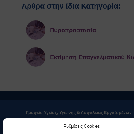
Άρθρα στην ίδια Κατηγορία:
Πυροπροστασία
Εκτίμηση Eπαγγελματικού K
Γραφείο Υγείας, Υγιεινής & Ασφάλειας Εργαζομένων
Το Γραφείο Υγείας, Υγιεινής & Ασφάλ
Ρυθμίσεις Cookies
“ΔΗΜΟΚΡΙΤΟΣ” (ίδρυση με απόφαση Δ