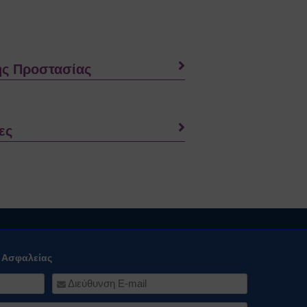
ής Προστασίας
ες
ό Ασφαλείας