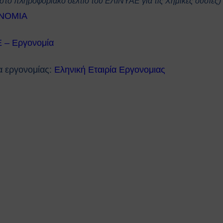
 στο πληροφοριακό δελτίο του ΕΛΙΝΥΑΕ για τις Χημικές ουσίες)
ΟΝΟΜΙΑ
 – Εργονομία
α εργονομίας:
Εληνική Εταιρία Εργονομιας