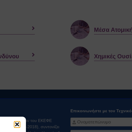
Μέσα Ατομικ
ινδύνου
Χημικές Ουσί
Επικοινωνήστε με τον Τεχνικ
ειας Εργαζομένων του ΕΚΕΦΕ
Σ 432/16-05-2018), συντονίζει