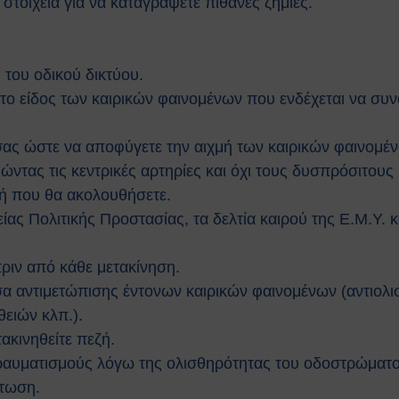
 στοιχεία για να καταγράψετε πιθανές ζημιές.
 του οδικού δικτύου.
 το είδος των καιρικών φαινομένων που ενδέχεται να συν
σας ώστε να αποφύγετε την αιχμή των καιρικών φαινομέ
μώντας τις κεντρικές αρτηρίες και όχι τους δυσπρόσιτους
μή που θα ακολουθήσετε.
είας Πολιτικής Προστασίας, τα δελτία καιρού της Ε.Μ.Υ.
πριν από κάθε μετακίνηση.
σα αντιμετώπισης έντονων καιρικών φαινομένων (αντιολι
ειών κλπ.).
ακινηθείτε πεζή.
τραυματισμούς λόγω της ολισθηρότητας του οδοστρώματο
πτωση.