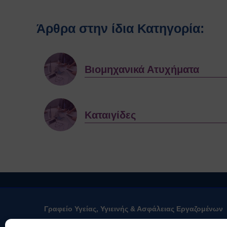
Άρθρα στην ίδια Κατηγορία:
Βιομηχανικά Ατυχήματα
Καταιγίδες
Γραφείο Υγείας, Υγιεινής & Ασφάλειας Εργαζομένων
Το Γραφείο Υγείας, Υγιεινής & Ασφάλ