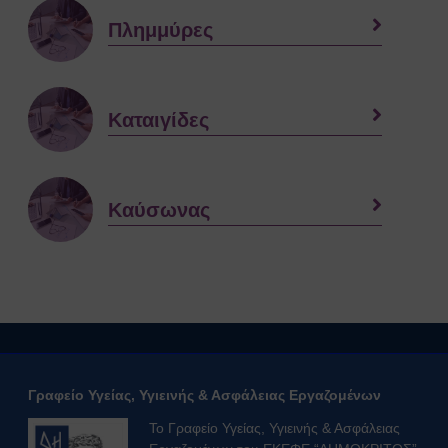
Ευρωπαϊκοί Κανονισμοί
Πλημμύρες
ΧΡΗΣΙΜΑ
Νέα & Ανακοινώσεις
Εκδηλώσεις
Άρθρα
Καταιγίδες
Γενικές Οδηγίες Προστασίας (Πολιτική
Προστασία)
Γενικές Οδηγίες
Καύσωνας
Χημικά, Βιολογικά, Ραδιολογικά
& Πυρηνικά Περιστατικά (ΧΒΡΠ)
Βιομηχανικά Ατυχήματα
Δασικές πυρκαγιές
Θυελλώδεις Άνεμοι
Καταιγίδες
Πλημμύρες
Χιονοπτώσεις
Γραφείο Υγείας, Υγιεινής & Ασφάλειας Εργαζομένων
Καύσωνας
Το Γραφείο Υγείας, Υγιεινής & Ασφάλειας
Σεισμοί