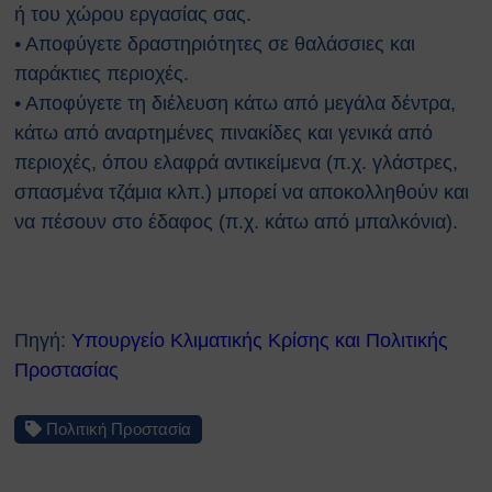
Κτιρίων
ή του χώρου εργασίας σας.
Συνοπτικοί Οδηγοί ΥΑΕ
• Αποφύγετε δραστηριότητες σε θαλάσσιες και
Ακτινοβολία
παράκτιες περιοχές.
Βιολογικοί παράγοντες
• Αποφύγετε τη διέλευση κάτω από μεγάλα δέντρα,
Εκτίμηση Eπαγγελματικού
κάτω από αναρτημένες πινακίδες και γενικά από
Kινδύνου
περιοχές, όπου ελαφρά αντικείμενα (π.χ. γλάστρες,
Εργονομία
Ηλεκτρικός Κίνδυνος
σπασμένα τζάμια κλπ.) μπορεί να αποκολληθούν και
Μέσα Ατομικής Προστασίας
να πέσουν στο έδαφος (π.χ. κάτω από μπαλκόνια).
Πυροπροστασία
Χημικές Ουσίες
Οδηγίες για Επισκέπτες
Safety and Security Information
Πηγή:
Υπουργείο Κλιματικής Κρίσης και Πολιτικής
for Visitors
Προστασίας
Είσοδος Εκπαιδευόμενου
Συνεργάτη
ΕΚΠΑΙΔΕΥΣΗ
Πολιτική Προστασία
Πρώτες Βοήθειες
Μαθήματα καρδιοαναπνευστικής