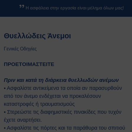
Βασικοί Κανόνες Ασφαλείας
Η ασφάλεια στην εργασία είναι μέλημα όλων μας!
Βιολογικών Εργαστηρίων
Κανονισμοί
Κανονισμός Ασφαλείας ΕΚΕΦΕ
Θυελλώδεις Άνεμοι
«Δ»
Κανονισμός Χημικών
Εργαστηρίων
Γενικές Οδηγίες
Κανονισμός Βιολογικών
Εργαστηρίων
ΠΡΟΕΤΟΙΜΑΣΤΕΙΤΕ
Κανονισμός Ακτινοπροστασίας
Κανονισμός Αθλητικών
Πριν και κατά τη διάρκεια θυελλωδών ανέμων
Εγκαταστάσεων
• Ασφαλίστε αντικείμενα τα οποία αν παρασυρθούν
Διαδικασίες Ασφαλείας
από τον άνεμο ενδέχεται να προκαλέσουν
Σχέδια Έκτακτης Ανάγκης
καταστροφές ή τραυματισμούς
Σχέδιο Εκκένωσης του
• Στερεώστε τις διαφημιστικές πινακίδες που τυχόν
κέντρου ΕΚΕΦΕ
“Δημόκριτος”
έχετε αναρτήσει.
Σχέδιο Εκκένωσης
• Ασφαλίστε τις πόρτες και τα παράθυρα του σπιτιού