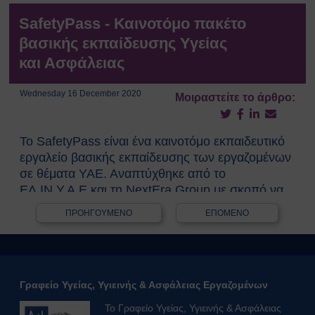
Κτιρίων
Συνοπτικοί Οδηγοί ΥΑΕ
SafetyPass - Καινοτόμο πακέτο
Ακτινοβολία
βασικής εκπαίδευσης Υγείας
Βιολογικοί παράγοντες
και Ασφάλειας
Εκτίμηση Eπαγγελματικού
Kινδύνου
Wednesday 16 December 2020
Μοιραστείτε το άρθρο:
Εργονομία
Ηλεκτρικός Κίνδυνος
Μέσα Ατομικής Προστασίας
Το SafetyPass είναι ένα καινοτόμο εκπαιδευτικό
Πυροπροστασία
εργαλείο βασικής εκπαίδευσης των εργαζομένων
Χημικές Ουσίες
σε θέματα ΥΑΕ. Αναπτύχθηκε από το
ΕΛ.ΙΝ.Υ.Α.Ε και τη NextEra Group με σκοπό να
Οδηγίες για Επισκέπτες
διασφαλίσει ένα ελάχιστο ενιαίο επίπεδο
Safety and Security Information
ΠΡΟΗΓΟΥΜΕΝΟ
ΕΠΟΜΕΝΟ
γνώσεων όλων των εργαζομένων σε θέματα
for Visitors
ΥΑΕ. Μέσω ενός σύντομου, απλού στη γλώσσα
Είσοδος Εκπαιδευόμενου
και ελκυστικού στην παρουσίαση περιεχομένου,
Συνεργάτη
επικεντρωμένου στο ρόλο του εργαζομένου,
ΕΚΠΑΙΔΕΥΣΗ
Γραφείο Υγείας, Υγιεινής & Ασφάλειας Εργαζομένων
περιλαμβάνει όλες τις βασικές γνώσεις που θα
Πρώτες Βοήθειες
πρέπει να έχει ένας εργαζόμενος, ανεξαρτήτως
Μαθήματα καρδιοαναπνευστικής
Το Γραφείο Υγείας, Υγιεινής & Ασφάλειας