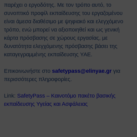
παρέχει ο εργοδότης. Με τον τρόπο αυτό, το
Ευρωπαϊκοί Κανονισμοί
συνοπτικό προφίλ εκπαίδευσης του εργαζομένου
ΧΡΗΣΙΜΑ
είναι άμεσα διαθέσιμο με ψηφιακό και ελεγχόμενο
Νέα & Ανακοινώσεις
Εκδηλώσεις
τρόπο, ενώ μπορεί να αξιοποιηθεί και ως γενική
Άρθρα
κάρτα πρόσβασης σε χώρους εργασίας, με
Γενικές Οδηγίες Προστασίας (Πολιτική
δυνατότητα ελεγχόμενης πρόσβασης βάσει της
Προστασία)
καταγεγραμμένης εκπαίδευσης ΥΑΕ.
Γενικές Οδηγίες
Χημικά, Βιολογικά, Ραδιολογικά
Eπικοινωνήστε στο
safetypass@elinyae.gr
για
& Πυρηνικά Περιστατικά (ΧΒΡΠ)
περισσότερες πληροφορίες.
Βιομηχανικά Ατυχήματα
Δασικές πυρκαγιές
Θυελλώδεις Άνεμοι
Link:
SafetyPass – Καινοτόμο πακέτο βασικής
Καταιγίδες
εκπαίδευσης Υγείας και Ασφάλειας
Πλημμύρες
Χιονοπτώσεις
Καύσωνας
Σεισμοί