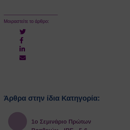
Κατολισθίσεις
Κάπνισμα
Παγκόσμια ημέρα κατά του
Μοιραστείτε το άρθρο:
καπνίσματος 2020
Παθητικό κάπνισμα
Νέα προϊόντα καπνού
Ηλεκτρονικά τσιγάρα (ENDS)
Χρήσιμοι Σύνδεσμοι
Τηλέφωνα Ανάγκης
Ωράριο Ιατρού Εργασίας
Επικοινωνία
COPYRIGHT © 2026 Αθήνα
ΕΚΕΦΕ "Δημόκριτος"
Άρθρα στην ίδια Κατηγορία:
1ο Σεμινάριο Πρώτων