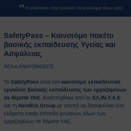
Βασικοί Κανόνες Ασφαλείας
Η ασφάλεια στην εργασία είναι μέλημα όλων μας!
Βιολογικών Εργαστηρίων
Κανονισμοί
Κανονισμός Ασφαλείας ΕΚΕΦΕ
SafetyPass – Καινοτόμο πακέτο
«Δ»
Κανονισμός Χημικών
βασικής εκπαίδευσης Υγείας και
Εργαστηρίων
Ασφάλειας
Κανονισμός Βιολογικών
Εργαστηρίων
ΝΕΑ & ΑΝΑΚΟΙΝΩΣΕΙΣ
Κανονισμός Ακτινοπροστασίας
Κανονισμός Αθλητικών
Το
SafetyPass
είναι ένα
καινοτόμο εκπαιδευτικό
Εγκαταστάσεων
εργαλείο βασικής εκπαίδευσης των εργαζομένων
Διαδικασίες Ασφαλείας
σε θέματα ΥΑΕ
. Αναπτύχθηκε από το
ΕΛ.ΙΝ.Υ.Α.Ε
Σχέδια Έκτακτης Ανάγκης
Σχέδιο Εκκένωσης του
και τη
NextEra Group
με σκοπό να διασφαλίσει ένα
κέντρου ΕΚΕΦΕ
ελάχιστο ενιαίο επίπεδο γνώσεων όλων των
“Δημόκριτος”
εργαζομένων σε θέματα ΥΑΕ.
Σχέδιο Εκκένωσης