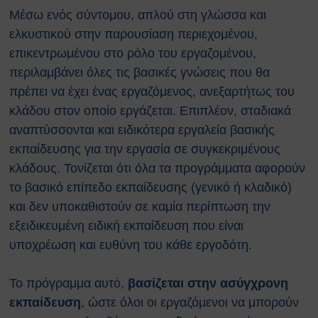
Κτιρίων
Μέσω ενός σύντομου, απλού στη γλώσσα και
Συνοπτικοί Οδηγοί ΥΑΕ
ελκυστικού στην παρουσίαση περιεχομένου,
Ακτινοβολία
επικεντρωμένου στο ρόλο του εργαζομένου,
Βιολογικοί παράγοντες
περιλαμβάνει όλες τις βασικές γνώσεις που θα
Εκτίμηση Eπαγγελματικού
Kινδύνου
πρέπει να έχει ένας εργαζόμενος, ανεξαρτήτως του
Εργονομία
κλάδου στον οποίο εργάζεται. Επιπλέον, σταδιακά
Ηλεκτρικός Κίνδυνος
αναπτύσσονται και ειδικότερα εργαλεία βασικής
Μέσα Ατομικής Προστασίας
εκπαίδευσης για την εργασία σε συγκεκριμένους
Πυροπροστασία
κλάδους. Τονίζεται ότι όλα τα προγράμματα αφορούν
Χημικές Ουσίες
το βασικό επίπεδο εκπαίδευσης (γενικό ή κλαδικό)
Οδηγίες για Επισκέπτες
και δεν υποκαθιστούν σε καμία περίπτωση την
Safety and Security Information
εξειδικευμένη ειδική εκπαίδευση που είναι
for Visitors
Είσοδος Εκπαιδευόμενου
υποχρέωση και ευθύνη του κάθε εργοδότη.
Συνεργάτη
ΕΚΠΑΙΔΕΥΣΗ
Το πρόγραμμα αυτό,
βασίζεται στην ασύγχρονη
Πρώτες Βοήθειες
εκπαίδευση
, ώστε όλοι οι εργαζόμενοι να μπορούν
Μαθήματα καρδιοαναπνευστικής