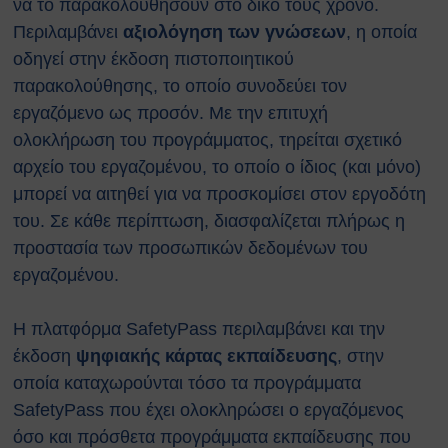
να το παρακολουθήσουν στο δικό τους χρόνο.
αναζωογόνησης (ΚΑΡΠΑ) και
Περιλαμβάνει
αξιολόγηση των γνώσεων
, η οποία
κοιλιακής ώθησης (λαβή
οδηγεί στην έκδοση πιστοποιητικού
Χάιμλιχ)
παρακολούθησης, το οποίο συνοδεύει τον
Σήμανση και Σύμβολα
Εργαστηριακή Ασφάλεια
εργαζόμενο ως προσόν. Με την επιτυχή
Χημικοί Κίνδυνοι
ολοκλήρωση του προγράμματος, τηρείται σχετικό
Βιολογική Ασφάλεια
αρχείο του εργαζομένου, το οποίο ο ίδιος (και μόνο)
Ραδιολογική Ασφάλεια
μπορεί να αιτηθεί για να προσκομίσει στον εργοδότη
Ασφάλεια στη χρήση εξοπλισμού
του. Σε κάθε περίπτωση, διασφαλίζεται πλήρως η
Εργονομία
προστασία των προσωπικών δεδομένων του
Ασφαλείς μετακινήσεις
εργαζομένου.
Μηχανολογική Ασφάλεια
Ασφαλής συντήρηση
Ηλεκτρικοί κίνδυνοι
Η πλατφόρμα SafetyPass περιλαμβάνει και την
Πυρασφάλεια
έκδοση
ψηφιακής κάρτας εκπαίδευσης
, στην
Εργασίες σε ύψος
οποία καταχωρούνται τόσο τα προγράμματα
Τεχνοστρές
SafetyPass που έχει ολοκληρώσει ο εργαζόμενος
ΝΟΜΟΘΕΣΙΑ
όσο και πρόσθετα προγράμματα εκπαίδευσης που
Εθνική Νομοθεσία