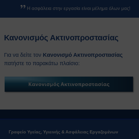
Βασικοί Κανόνες Ασφαλείας
Η ασφάλεια στην εργασία είναι μέλημα όλων μας!
Βιολογικών Εργαστηρίων
Κανονισμοί
Κανονισμός Ασφαλείας ΕΚΕΦΕ
Κανονισμός Ακτινοπροστασίας
«Δ»
Κανονισμός Χημικών
Εργαστηρίων
Για να δείτε τον
Κανονισμό Ακτινοπροστασίας
Κανονισμός Βιολογικών
πατήστε το παρακάτω πλαίσιο:
Εργαστηρίων
Κανονισμός Ακτινοπροστασίας
Κανονισμός Αθλητικών
Εγκαταστάσεων
Διαδικασίες Ασφαλείας
Σχέδια Έκτακτης Ανάγκης
Σχέδιο Εκκένωσης του
κέντρου ΕΚΕΦΕ
“Δημόκριτος”
Γραφείο Υγείας, Υγιεινής & Ασφάλειας Εργαζομένων
Σχέδιο Εκκένωσης