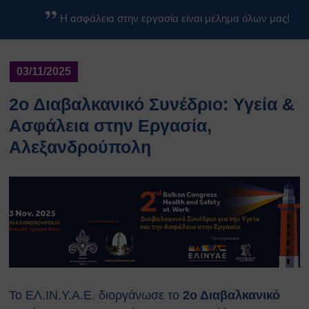
Βασικοί Κανόνες Ασφαλείας
Η ασφάλεια στην εργασία είναι μέλημα όλων μας!
Βιολογικών Εργαστηρίων
Κανονισμοί
Κανονισμός Ασφαλείας ΕΚΕΦΕ
03/11/2025
«Δ»
Κανονισμός Χημικών
2ο Διαβαλκανικό Συνέδριο: Υγεία &
Εργαστηρίων
Ασφάλεια στην Εργασία,
Κανονισμός Βιολογικών
Αλεξανδρούπολη
Εργαστηρίων
Κανονισμός Ακτινοπροστασίας
Κανονισμός Αθλητικών
Εγκαταστάσεων
Διαδικασίες Ασφαλείας
Σχέδια Έκτακτης Ανάγκης
Σχέδιο Εκκένωσης του
κέντρου ΕΚΕΦΕ
“Δημόκριτος”
Το ΕΛ.ΙΝ.Υ.Α.Ε. διοργάνωσε το
2ο Διαβαλκανικό
Σχέδιο Εκκένωσης