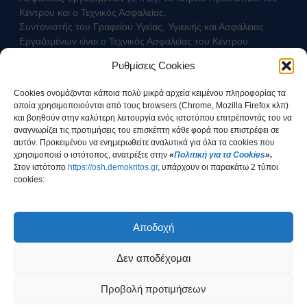
Κατολισθίσεις
Κέντρου και ο Τεχνικός Ασφαλείας.
Κάπνισμα
Συντονιστής του Γραφείου Υγείας, Υγιεινής και Ασφάλειας
Παγκόσμια ημέρα κατά του
Εργαζομένων είναι ο Τεχνικός Ασφαλείας του Κέντρου.
καπνίσματος 2020
Ρυθμίσεις Cookies
Παθητικό κάπνισμα
Επικοινωνήστε με τον Τεχνικό Ασφαλείας
Νέα προϊόντα καπνού
Cookies ονομάζονται κάποια πολύ μικρά αρχεία κειμένου πληροφορίας τα
Ηλεκτρονικά τσιγάρα (ENDS)
οποία χρησιμοποιούνται από τους browsers (Chrome, Mozilla Firefox κλπ)
Χρήσιμοι Σύνδεσμοι
και βοηθούν στην καλύτερη λειτουργία ενός ιστοτόπου επιτρέποντάς του να
αναγνωρίζει τις προτιμήσεις του επισκέπτη κάθε φορά που επιστρέφει σε
Τηλέφωνα Ανάγκης
αυτόν. Προκειμένου να ενημερωθείτε αναλυτικά για όλα τα cookies που
Ωράριο Ιατρού Εργασίας
χρησιμοποιεί ο ιστότοπος, ανατρέξτε στην
«
Πολιτική για τα Cookies
».
Επικοινωνία
Στοv ιστότοπο
https://osh.demokritos.gr
, υπάρχουν οι παρακάτω 2 τύποι
cookies:
COPYRIGHT © 2026 Αθήνα
ΕΚΕΦΕ "Δημόκριτος"
Έχω ενημερωθεί για τον τρόπο διαχείρισης των
Προσωπικών Δεδομένων
Αποδοχή
Δεν αποδέχομαι
COPYRIGHT © 2026
ΕΚΕΦΕ "Δημόκριτος"
Προβολή προτιμήσεων
Υλοποίηση: Ομάδα Σχεδιασμού & Ανάπτυξης Εφαρμογών - Γραφείο