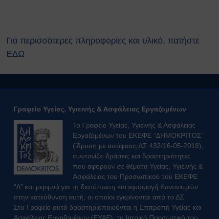
Ευρωπαϊκοί Κανονισμοί
ΧΡΗΣΙΜΑ
Νέα & Ανακοινώσεις
Για περισσότερες πληροφορίες και υλικό, πατήστε
Εκδηλώσεις
ΕΔΩ
Άρθρα
Γενικές Οδηγίες Προστασίας (Πολιτική
Προστασία)
Γενικές Οδηγίες
Χημικά, Βιολογικά, Ραδιολογικά
Γραφείο Υγείας, Υγιεινής & Ασφάλειας Εργαζομένων
& Πυρηνικά Περιστατικά (ΧΒΡΠ)
Το Γραφείο Υγείας, Υγιεινής & Ασφάλειας
Βιομηχανικά Ατυχήματα
Εργαζομένων του ΕΚΕΦΕ “ΔΗΜΟΚΡΙΤΟΣ”
Δασικές πυρκαγιές
(ίδρυση με απόφαση ΔΣ 432/16-05-2018),
Θυελλώδεις Άνεμοι
συντονίζει δράσεις και δραστηριότητες
Καταιγίδες
που αφορούν σε θέματα Υγείας, Υγιεινής &
Πλημμύρες
Ασφάλειας του Προσωπικού του ΕΚΕΦΕ
Χιονοπτώσεις
“Δ” και μεριμνά για τη διατύπωση και εφαρμογή Κανονισμών
στην κατεύθυνση αυτή, οι οποίοι εγκρίνονται από το ΔΣ.
Καύσωνας
Στο Γραφείο αυτό δραστηριοποιούνται η Επιτροπή Υγείας και
Σεισμοί
Ασφάλειας Εργαζομένων (ΕΥΑΕ), το Ιατρικό Προσωπικό του