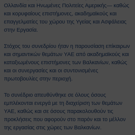
αναζωογόνησης (ΚΑΡΠΑ) και
Ολλανδία και Ηνωμένες Πολιτείες Αμερικής— καθώς
κοιλιακής ώθησης (λαβή
και κορυφαίους επιστήμονες, ακαδημαϊκούς και
Χάιμλιχ)
επαγγελματίες του χώρου της Υγείας και Ασφάλειας
Σήμανση και Σύμβολα
στην Εργασία.
Εργαστηριακή Ασφάλεια
Χημικοί Κίνδυνοι
Στόχος του συνεδρίου ήταν η παρουσίαση επίκαιρων
Βιολογική Ασφάλεια
και σημαντικών θεμάτων ΥΑΕ από ακαδημαϊκούς και
Ραδιολογική Ασφάλεια
Ασφάλεια στη χρήση εξοπλισμού
καταξιωμένους επιστήμονες των Βαλκανίων, καθώς
Εργονομία
και οι συνεργασίες και οι συντονισμένες
Ασφαλείς μετακινήσεις
πρωτοβουλίες στην περιοχή.
Μηχανολογική Ασφάλεια
Ασφαλής συντήρηση
Το συνέδριο απευθύνθηκε σε όλους όσους
Ηλεκτρικοί κίνδυνοι
εμπλέκονται ενεργά με τη διαχείριση των θεμάτων
Πυρασφάλεια
ΥΑΕ, καθώς και σε όσους παρακολουθούν τις
Εργασίες σε ύψος
προκλήσεις που αφορούν στο παρόν και το μέλλον
Τεχνοστρές
ΝΟΜΟΘΕΣΙΑ
της εργασίας στις χώρες των Βαλκανίων.
Εθνική Νομοθεσία