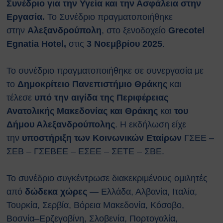
Κτιρίων
Συνέδριο για την Υγεία και την Ασφάλεια στην
Συνοπτικοί Οδηγοί ΥΑΕ
Εργασία.
Το Συνέδριο πραγματοποιήθηκε
Ακτινοβολία
στην
Αλεξανδρούπολη
, στο ξενοδοχείο
Grecotel
Βιολογικοί παράγοντες
Egnatia Hotel,
στις
3 Νοεμβρίου 2025
.
Εκτίμηση Eπαγγελματικού
Kινδύνου
Το συνέδριο πραγματοποιήθηκε σε συνεργασία με
Εργονομία
το
Δημοκρίτειο Πανεπιστήμιο Θράκης
και
Ηλεκτρικός Κίνδυνος
τέλεσε
υπό την αιγίδα της Περιφέρειας
Μέσα Ατομικής Προστασίας
Πυροπροστασία
Ανατολικής Μακεδονίας και Θράκης
και
του
Χημικές Ουσίες
Δήμου Αλεξανδρούπολης
. Η εκδήλωση είχε
Οδηγίες για Επισκέπτες
την
υποστήριξη των Κοινωνικών Εταίρων
ΓΣΕΕ –
Safety and Security Information
ΣΕΒ – ΓΣΕΒΕΕ – ΕΣΕΕ – ΣΕΤΕ – ΣΒΕ.
for Visitors
Είσοδος Εκπαιδευόμενου
Το συνέδριο συγκέντρωσε διακεκριμένους ομιλητές
Συνεργάτη
από
δώδεκα
χώρες
— Ελλάδα, Αλβανία, Ιταλία,
ΕΚΠΑΙΔΕΥΣΗ
Τουρκία, Σερβία, Βόρεια Μακεδονία, Κόσοβο,
Πρώτες Βοήθειες
Μαθήματα καρδιοαναπνευστικής
Βοσνία–Ερζεγοβίνη, Σλοβενία, Πορτογαλία,