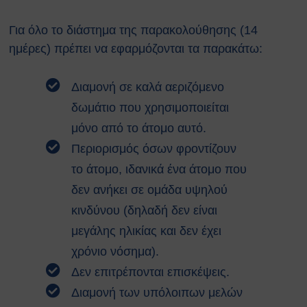
Κτιρίων
Συνοπτικοί Οδηγοί ΥΑΕ
Για όλο το διάστημα της παρακολούθησης (14
Ακτινοβολία
ημέρες) πρέπει να εφαρμόζονται τα παρακάτω:
Βιολογικοί παράγοντες
Εκτίμηση Eπαγγελματικού
Kινδύνου
Διαμονή σε καλά αεριζόμενο
Εργονομία
δωμάτιο που χρησιμοποιείται
Ηλεκτρικός Κίνδυνος
μόνο από το άτομο αυτό.
Μέσα Ατομικής Προστασίας
Περιορισμός όσων φροντίζουν
Πυροπροστασία
Χημικές Ουσίες
το άτομο, ιδανικά ένα άτομο που
Οδηγίες για Επισκέπτες
δεν ανήκει σε ομάδα υψηλού
Safety and Security Information
κινδύνου (δηλαδή δεν είναι
for Visitors
μεγάλης ηλικίας και δεν έχει
Είσοδος Εκπαιδευόμενου
Συνεργάτη
χρόνιο νόσημα).
ΕΚΠΑΙΔΕΥΣΗ
Δεν επιτρέπονται επισκέψεις.
Πρώτες Βοήθειες
Διαμονή των υπόλοιπων μελών
Μαθήματα καρδιοαναπνευστικής