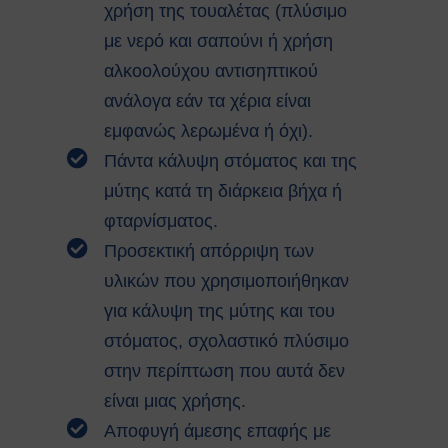
χρήση της τουαλέτας (πλύσιμο
Ευρωπαϊκοί Κανονισμοί
με νερό και σαπούνι ή χρήση
ΧΡΗΣΙΜΑ
Νέα & Ανακοινώσεις
αλκοολούχου αντισηπτικού
Εκδηλώσεις
ανάλογα εάν τα χέρια είναι
Άρθρα
εμφανώς λερωμένα ή όχι).
Γενικές Οδηγίες Προστασίας (Πολιτική
Πάντα κάλυψη στόματος και της
Προστασία)
Γενικές Οδηγίες
μύτης κατά τη διάρκεια βήχα ή
Χημικά, Βιολογικά, Ραδιολογικά
φταρνίσματος.
& Πυρηνικά Περιστατικά (ΧΒΡΠ)
Προσεκτική απόρριψη των
Βιομηχανικά Ατυχήματα
υλικών που χρησιμοποιήθηκαν
Δασικές πυρκαγιές
Θυελλώδεις Άνεμοι
για κάλυψη της μύτης και του
Καταιγίδες
στόματος, σχολαστικό πλύσιμο
Πλημμύρες
στην περίπτωση που αυτά δεν
Χιονοπτώσεις
είναι μιας χρήσης.
Καύσωνας
Σεισμοί
Αποφυγή άμεσης επαφής με