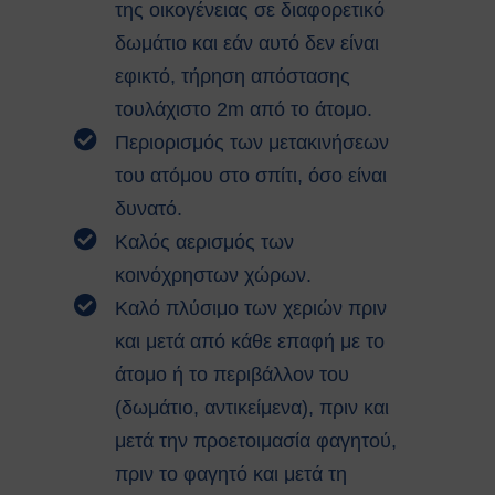
της οικογένειας σε διαφορετικό
αναζωογόνησης (ΚΑΡΠΑ) και
κοιλιακής ώθησης (λαβή
δωμάτιο και εάν αυτό δεν είναι
Χάιμλιχ)
εφικτό, τήρηση απόστασης
Σήμανση και Σύμβολα
τουλάχιστο 2m από το άτομο.
Εργαστηριακή Ασφάλεια
Περιορισμός των μετακινήσεων
Χημικοί Κίνδυνοι
Βιολογική Ασφάλεια
του ατόμου στο σπίτι, όσο είναι
Ραδιολογική Ασφάλεια
δυνατό.
Ασφάλεια στη χρήση εξοπλισμού
Καλός αερισμός των
Εργονομία
κοινόχρηστων χώρων.
Ασφαλείς μετακινήσεις
Μηχανολογική Ασφάλεια
Καλό πλύσιμο των χεριών πριν
Ασφαλής συντήρηση
και μετά από κάθε επαφή με το
Ηλεκτρικοί κίνδυνοι
άτομο ή το περιβάλλον του
Πυρασφάλεια
(δωμάτιο, αντικείμενα), πριν και
Εργασίες σε ύψος
Τεχνοστρές
μετά την προετοιμασία φαγητού,
ΝΟΜΟΘΕΣΙΑ
πριν το φαγητό και μετά τη
Εθνική Νομοθεσία