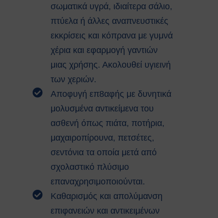
Κατολισθίσεις
σωματικά υγρά, ιδιαίτερα σάλιο,
Κάπνισμα
πτύελα ή άλλες αναπνευστικές
Παγκόσμια ημέρα κατά του
εκκρίσεις και κόπρανα με γυμνά
καπνίσματος 2020
Παθητικό κάπνισμα
χέρια και εφαρμογή γαντιών
Νέα προϊόντα καπνού
μιας χρήσης. Ακολουθεί υγιεινή
Ηλεκτρονικά τσιγάρα (ENDS)
των χεριών.
Χρήσιμοι Σύνδεσμοι
Αποφυγή επ8αφής με δυνητικά
Τηλέφωνα Ανάγκης
Ωράριο Ιατρού Εργασίας
μολυσμένα αντικείμενα του
Επικοινωνία
ασθενή όπως πιάτα, ποτήρια,
μαχαιροπίρουνα, πετσέτες,
COPYRIGHT © 2026 Αθήνα
ΕΚΕΦΕ "Δημόκριτος"
σεντόνια τα οποία μετά από
σχολαστικό πλύσιμο
επαναχρησιμοποιούνται.
Καθαρισμός και απολύμανση
επιφανειών και αντικειμένων