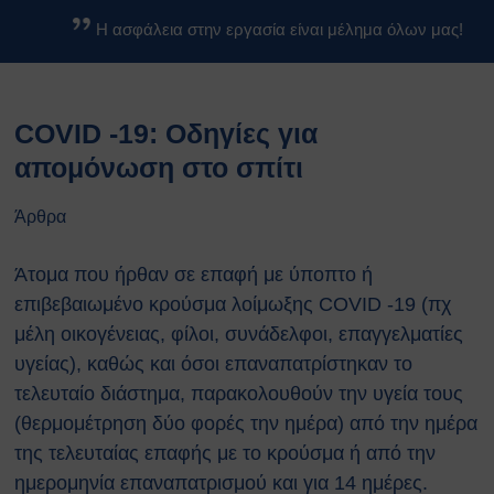
Βασικοί Κανόνες Ασφαλείας
Η ασφάλεια στην εργασία είναι μέλημα όλων μας!
Βιολογικών Εργαστηρίων
Κανονισμοί
Κανονισμός Ασφαλείας ΕΚΕΦΕ
COVID -19: Οδηγίες για
«Δ»
Κανονισμός Χημικών
απομόνωση στο σπίτι
Εργαστηρίων
Κανονισμός Βιολογικών
Άρθρα
Εργαστηρίων
Κανονισμός Ακτινοπροστασίας
Άτομα που ήρθαν σε επαφή με ύποπτο ή
Κανονισμός Αθλητικών
επιβεβαιωμένο κρούσμα λοίμωξης COVID -19 (πχ
Εγκαταστάσεων
μέλη οικογένειας, φίλοι, συνάδελφοι, επαγγελματίες
Διαδικασίες Ασφαλείας
υγείας), καθώς και όσοι επαναπατρίστηκαν το
Σχέδια Έκτακτης Ανάγκης
τελευταίο διάστημα, παρακολουθούν την υγεία τους
Σχέδιο Εκκένωσης του
κέντρου ΕΚΕΦΕ
(θερμομέτρηση δύο φορές την ημέρα) από την ημέρα
“Δημόκριτος”
της τελευταίας επαφής με το κρούσμα ή από την
Σχέδιο Εκκένωσης
ημερομηνία επαναπατρισμού και για 14 ημέρες.