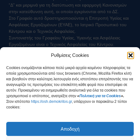
“Δ” και μεριμνά για τη διατύπωση και εφαρμογή Κανονισμών
στην κατεύθυνση αυτή, οι οποίοι εγκρίνονται από το ΔΣ.
Στο Γραφείο αυτό δραστηριοποιούνται η Επιτροπή Υγείας και
Ασφάλειας Εργαζομένων (ΕΥΑΕ), το Ιατρικό Προσωπικό του
Κέντρου και ο Τεχνικός Ασφαλείας.
Συντονιστής του Γραφείου Υγείας, Υγιεινής και Ασφάλειας
Εργαζομένων είναι ο Τεχνικός Ασφαλείας του Κέντρου.
Ρυθμίσεις Cookies
Επικοινωνήστε με τον Τεχνικό Ασφαλείας
Cookies ονομάζονται κάποια πολύ μικρά αρχεία κειμένου πληροφορίας τα
οποία χρησιμοποιούνται από τους browsers (Chrome, Mozilla Firefox κλπ)
και βοηθούν στην καλύτερη λειτουργία ενός ιστοτόπου επιτρέποντάς του να
αναγνωρίζει τις προτιμήσεις του επισκέπτη κάθε φορά που επιστρέφει σε
αυτόν. Προκειμένου να ενημερωθείτε αναλυτικά για όλα τα cookies που
χρησιμοποιεί ο ιστότοπος, ανατρέξτε στην
«
Πολιτική για τα Cookies
».
Στοv ιστότοπο
https://osh.demokritos.gr
, υπάρχουν οι παρακάτω 2 τύποι
cookies:
Έχω ενημερωθεί για τον τρόπο διαχείρισης των
Προσωπικών Δεδομένων
Αποδοχή