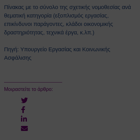
Κατολισθίσεις
Πίνακας με το σύνολο της σχετικής νομοθεσίας
ανά
Κάπνισμα
θεματική κατηγορία (εξοπλισμός εργασίας,
Παγκόσμια ημέρα κατά του
επικίνδυνοι παράγοντες, κλάδοι οικονομικής
καπνίσματος 2020
Παθητικό κάπνισμα
δραστηριότητας, τεχνικά έργα, κ.λπ.)
Νέα προϊόντα καπνού
Ηλεκτρονικά τσιγάρα (ENDS)
Πηγή:
Υπουργείο Εργασίας και Κοινωνικής
Χρήσιμοι Σύνδεσμοι
Ασφάλισης
Τηλέφωνα Ανάγκης
Ωράριο Ιατρού Εργασίας
Επικοινωνία
Μοιραστείτε το άρθρο:
COPYRIGHT © 2026 Αθήνα
ΕΚΕΦΕ "Δημόκριτος"