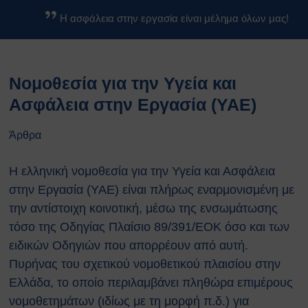
Βασικοί Κανόνες Ασφαλείας
Η ασφάλεια στην εργασία είναι μέλημα όλων μας!
Βιολογικών Εργαστηρίων
Κανονισμοί
Κανονισμός Ασφαλείας ΕΚΕΦΕ
Νομοθεσία για την Υγεία και
«Δ»
Κανονισμός Χημικών
Ασφάλεια στην Εργασία (ΥΑΕ)
Εργαστηρίων
Κανονισμός Βιολογικών
Άρθρα
Εργαστηρίων
Κανονισμός Ακτινοπροστασίας
Η ελληνική νομοθεσία για την Υγεία και Ασφάλεια
Κανονισμός Αθλητικών
στην Εργασία (ΥΑΕ) είναι πλήρως εναρμονισμένη με
Εγκαταστάσεων
την αντίστοιχη κοινοτική, μέσω της ενσωμάτωσης
Διαδικασίες Ασφαλείας
τόσο της Οδηγίας Πλαίσιο
89/391/ΕΟΚ
όσο και των
Σχέδια Έκτακτης Ανάγκης
ειδικών Οδηγιών που απορρέουν από αυτή.
Σχέδιο Εκκένωσης του
κέντρου ΕΚΕΦΕ
Πυρήνας του σχετικού νομοθετικού πλαισίου στην
“Δημόκριτος”
Ελλάδα, το οποίο περιλαμβάνει πληθώρα επιμέρους
Σχέδιο Εκκένωσης
νομοθετημάτων (ιδίως με τη μορφή π.δ.) για