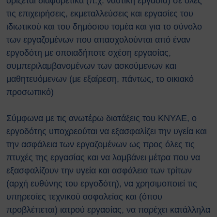
ορίζεται διαφορετικά (π.χ. ναυτική εργασία) σε όλες
αναζωογόνησης (ΚΑΡΠΑ) και
τις επιχειρήσεις, εκμεταλλεύσεις και εργασίες του
κοιλιακής ώθησης (λαβή
ιδιωτικού και του δημόσιου τομέα και για το σύνολο
Χάιμλιχ)
των εργαζομένων που απασχολούνται από έναν
Σήμανση και Σύμβολα
εργοδότη με οποιαδήποτε σχέση εργασίας,
Εργαστηριακή Ασφάλεια
Χημικοί Κίνδυνοι
συμπεριλαμβανομένων των ασκούμενων και
Βιολογική Ασφάλεια
μαθητευόμενων (με εξαίρεση, πάντως, το οικιακό
Ραδιολογική Ασφάλεια
προσωπικό)
Ασφάλεια στη χρήση εξοπλισμού
Εργονομία
Σύμφωνα με τις ανωτέρω διατάξεις του ΚΝΥΑΕ, ο
Ασφαλείς μετακινήσεις
εργοδότης υποχρεούται να εξασφαλίζει την υγεία και
Μηχανολογική Ασφάλεια
την ασφάλεια των εργαζομένων ως προς όλες τις
Ασφαλής συντήρηση
πτυχές της εργασίας και να λαμβάνει μέτρα που να
Ηλεκτρικοί κίνδυνοι
Πυρασφάλεια
εξασφαλίζουν την υγεία και ασφάλεια των τρίτων
Εργασίες σε ύψος
(αρχή ευθύνης του εργοδότη), να χρησιμοποιεί τις
Τεχνοστρές
υπηρεσίες τεχνικού ασφαλείας και (όπου
ΝΟΜΟΘΕΣΙΑ
προβλέπεται) ιατρού εργασίας, να παρέχει κατάλληλα
Εθνική Νομοθεσία