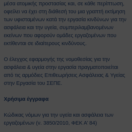
μέσα ατομικής προστασίας και, σε κάθε περίπτωση,
Ευρωπαϊκοί Κανονισμοί
οφείλει να έχει στη διάθεσή του μια γραπτή εκτίμηση
ΧΡΗΣΙΜΑ
των υφισταμένων κατά την εργασία κινδύνων για την
Νέα & Ανακοινώσεις
ασφάλεια και την υγεία
,
συμπεριλαμβανομένων
Εκδηλώσεις
Άρθρα
εκείνων που αφορούν ομάδες εργαζομένων που
Γενικές Οδηγίες Προστασίας (Πολιτική
εκτίθενται σε ιδιαίτερους κινδύνους.
Προστασία)
Γενικές Οδηγίες
Ο έλεγχος εφαρμογής της νομοθεσίας για την
Χημικά, Βιολογικά, Ραδιολογικά
ασφάλεια & υγεία στην εργασία πραγματοποιείται
& Πυρηνικά Περιστατικά (ΧΒΡΠ)
από τις αρμόδιες Επιθεωρήσεις Ασφάλειας & Υγείας
Βιομηχανικά Ατυχήματα
στην Εργασία του ΣΕΠΕ.
Δασικές πυρκαγιές
Θυελλώδεις Άνεμοι
Καταιγίδες
Χρήσιμα έγγραφα
Πλημμύρες
Χιονοπτώσεις
Κώδικας νόμων για την υγεία και ασφάλεια των
Καύσωνας
εργαζομένων
(ν. 3850/2010, ΦΕΚ Α’ 84)
Σεισμοί