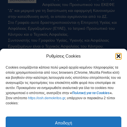
Ασφάλειας του Προσωπικού του ΕΚΕΦΕ
“Δ” και μεριμνά για τη διατύπωση και εφαρμογή Κανονισμών
στην κατεύθυνση αυτή, οι οποίοι εγκρίνονται από το ΔΣ.
Στο Γραφείο αυτό δραστηριοποιούνται η Επιτροπή Υγείας και
Ασφάλειας Εργαζομένων (ΕΥΑΕ), το Ιατρικό Προσωπικό του
Κέντρου και ο Τεχνικός Ασφαλείας.
Συντονιστής του Γραφείου Υγείας, Υγιεινής και Ασφάλειας
Εργαζομένων είναι ο Τεχνικός Ασφαλείας του Κέντρου.
Ρυθμίσεις Cookies
Επικοινωνήστε με τον Τεχνικό Ασφαλείας
Cookies ονομάζονται κάποια πολύ μικρά αρχεία κειμένου πληροφορίας τα
οποία χρησιμοποιούνται από τους browsers (Chrome, Mozilla Firefox κλπ)
και βοηθούν στην καλύτερη λειτουργία ενός ιστοτόπου επιτρέποντάς του να
αναγνωρίζει τις προτιμήσεις του επισκέπτη κάθε φορά που επιστρέφει σε
αυτόν. Προκειμένου να ενημερωθείτε αναλυτικά για όλα τα cookies που
χρησιμοποιεί ο ιστότοπος, ανατρέξτε στην
«
Πολιτική για τα Cookies
».
Στοv ιστότοπο
https://osh.demokritos.gr
, υπάρχουν οι παρακάτω 2 τύποι
cookies:
Έχω ενημερωθεί για τον τρόπο διαχείρισης των
Προσωπικών Δεδομένων
Αποδοχή