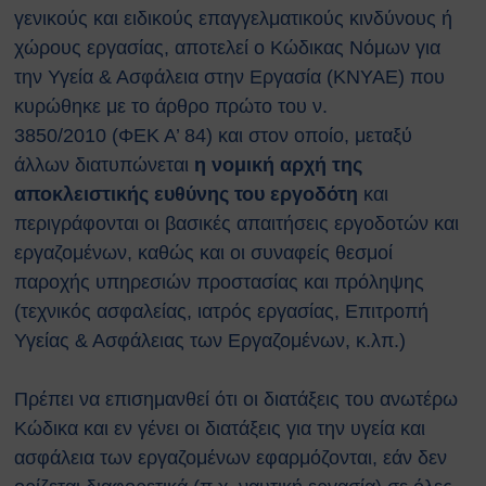
Κτιρίων
γενικούς και ειδικούς επαγγελματικούς κινδύνους ή
Συνοπτικοί Οδηγοί ΥΑΕ
χώρους εργασίας, αποτελεί ο Κώδικας Νόμων για
Ακτινοβολία
την Υγεία & Ασφάλεια στην Εργασία (ΚΝΥΑΕ) που
Βιολογικοί παράγοντες
κυρώθηκε με το άρθρο πρώτο του
ν.
Εκτίμηση Eπαγγελματικού
3850/2010
(ΦΕΚ Α’ 84) και στον οποίο, μεταξύ
Kινδύνου
Εργονομία
άλλων διατυπώνεται
η νομική αρχή της
Ηλεκτρικός Κίνδυνος
αποκλειστικής ευθύνης του εργοδότη
και
Μέσα Ατομικής Προστασίας
περιγράφονται οι βασικές απαιτήσεις εργοδοτών και
Πυροπροστασία
εργαζομένων, καθώς και οι συναφείς θεσμοί
Χημικές Ουσίες
παροχής υπηρεσιών προστασίας και πρόληψης
Οδηγίες για Επισκέπτες
(τεχνικός ασφαλείας, ιατρός εργασίας, Επιτροπή
Safety and Security Information
Υγείας & Ασφάλειας των Εργαζομένων, κ.λπ.)
for Visitors
Είσοδος Εκπαιδευόμενου
Συνεργάτη
Πρέπει να επισημανθεί ότι οι διατάξεις του ανωτέρω
ΕΚΠΑΙΔΕΥΣΗ
Κώδικα και εν γένει οι διατάξεις για την υγεία και
Πρώτες Βοήθειες
ασφάλεια των εργαζομένων εφαρμόζονται, εάν δεν
Μαθήματα καρδιοαναπνευστικής