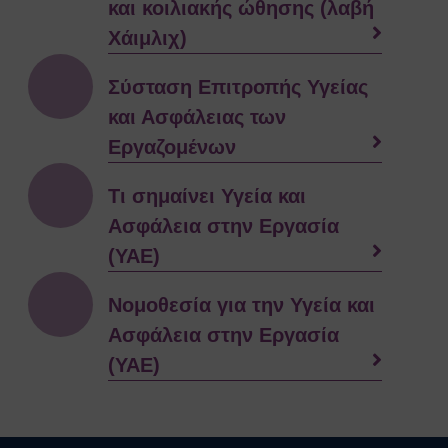
και κοιλιακής ώθησης (λαβή
Ευρωπαϊκοί Κανονισμοί
Χάιμλιχ)
ΧΡΗΣΙΜΑ
Νέα & Ανακοινώσεις
Σύσταση Επιτροπής Υγείας
Εκδηλώσεις
και Ασφάλειας των
Άρθρα
Γενικές Οδηγίες Προστασίας (Πολιτική
Εργαζομένων
Προστασία)
Γενικές Οδηγίες
Τι σημαίνει Υγεία και
Χημικά, Βιολογικά, Ραδιολογικά
Ασφάλεια στην Εργασία
& Πυρηνικά Περιστατικά (ΧΒΡΠ)
(ΥΑΕ)
Βιομηχανικά Ατυχήματα
Δασικές πυρκαγιές
Νομοθεσία για την Υγεία και
Θυελλώδεις Άνεμοι
Ασφάλεια στην Εργασία
Καταιγίδες
Πλημμύρες
(ΥΑΕ)
Χιονοπτώσεις
Καύσωνας
Σεισμοί