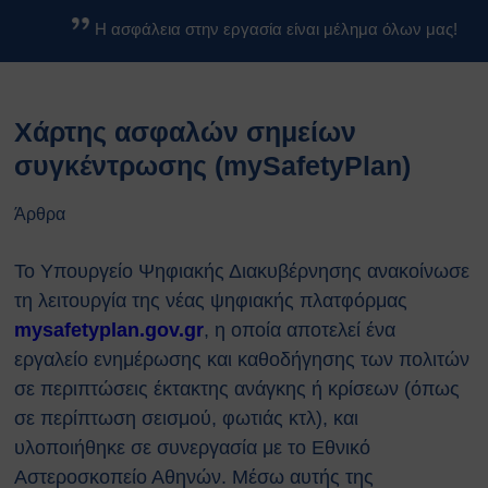
Βασικοί Κανόνες Ασφαλείας
Η ασφάλεια στην εργασία είναι μέλημα όλων μας!
Βιολογικών Εργαστηρίων
Κανονισμοί
Κανονισμός Ασφαλείας ΕΚΕΦΕ
Xάρτης ασφαλών σημείων
«Δ»
Κανονισμός Χημικών
συγκέντρωσης (mySafetyPlan)
Εργαστηρίων
Κανονισμός Βιολογικών
Άρθρα
Εργαστηρίων
Κανονισμός Ακτινοπροστασίας
Το Υπουργείο Ψηφιακής Διακυβέρνησης ανακοίνωσε
Κανονισμός Αθλητικών
τη λειτουργία της νέας ψηφιακής πλατφόρμας
Εγκαταστάσεων
mysafetyplan.gov.gr
, η οποία αποτελεί ένα
Διαδικασίες Ασφαλείας
εργαλείο ενημέρωσης και καθοδήγησης των πολιτών
Σχέδια Έκτακτης Ανάγκης
σε περιπτώσεις έκτακτης ανάγκης ή κρίσεων (όπως
Σχέδιο Εκκένωσης του
κέντρου ΕΚΕΦΕ
σε περίπτωση σεισμού, φωτιάς κτλ), και
“Δημόκριτος”
υλοποιήθηκε σε συνεργασία με το Εθνικό
Σχέδιο Εκκένωσης
Αστεροσκοπείο Αθηνών. Μέσω αυτής της