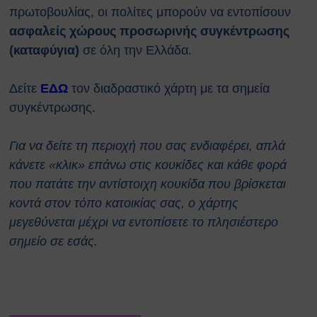
Κτιρίων
πρωτοβουλίας, οι πολίτες μπορούν να εντοπίσουν
Συνοπτικοί Οδηγοί ΥΑΕ
ασφαλείς χώρους προσωρινής συγκέντρωσης
Ακτινοβολία
(καταφύγια)
σε όλη την Ελλάδα.
Βιολογικοί παράγοντες
Εκτίμηση Eπαγγελματικού
Δείτε
ΕΔΩ
τον διαδραστικό χάρτη με τα σημεία
Kινδύνου
Εργονομία
συγκέντρωσης.
Ηλεκτρικός Κίνδυνος
Μέσα Ατομικής Προστασίας
Για να δείτε τη περιοχή που σας ενδιαφέρει, απλά
Πυροπροστασία
κάνετε «κλικ» επάνω στις κουκίδες και κάθε φορά
Χημικές Ουσίες
που πατάτε την αντίστοιχη κουκίδα που βρίσκεται
Οδηγίες για Επισκέπτες
κοντά στον τόπο κατοικίας σας, ο χάρτης
Safety and Security Information
μεγεθύνεται μέχρι να εντοπίσετε το πλησιέστερο
for Visitors
σημείο σε εσάς.
Είσοδος Εκπαιδευόμενου
Συνεργάτη
ΕΚΠΑΙΔΕΥΣΗ
Πρώτες Βοήθειες
Μαθήματα καρδιοαναπνευστικής