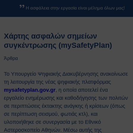
Βασικοί Κανόνες Ασφαλείας
Η ασφάλεια στην εργασία είναι μέλημα όλων μας!
Βιολογικών Εργαστηρίων
Κανονισμοί
Κανονισμός Ασφαλείας ΕΚΕΦΕ
Xάρτης ασφαλών σημείων
«Δ»
Κανονισμός Χημικών
συγκέντρωσης (mySafetyPlan)
Εργαστηρίων
Κανονισμός Βιολογικών
Άρθρα
Εργαστηρίων
Κανονισμός Ακτινοπροστασίας
Το Υπουργείο Ψηφιακής Διακυβέρνησης ανακοίνωσε
Κανονισμός Αθλητικών
τη λειτουργία της νέας ψηφιακής πλατφόρμας
Εγκαταστάσεων
mysafetyplan.gov.gr
, η οποία αποτελεί ένα
Διαδικασίες Ασφαλείας
εργαλείο ενημέρωσης και καθοδήγησης των πολιτών
Σχέδια Έκτακτης Ανάγκης
σε περιπτώσεις έκτακτης ανάγκης ή κρίσεων (όπως
Σχέδιο Εκκένωσης του
κέντρου ΕΚΕΦΕ
σε περίπτωση σεισμού, φωτιάς κτλ), και
“Δημόκριτος”
υλοποιήθηκε σε συνεργασία με το Εθνικό
Σχέδιο Εκκένωσης
Αστεροσκοπείο Αθηνών. Μέσω αυτής της