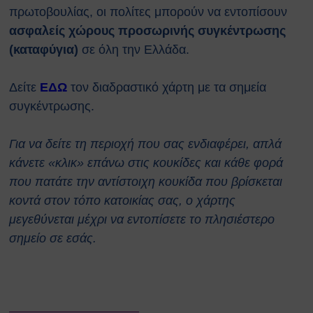
Κτιρίων
πρωτοβουλίας, οι πολίτες μπορούν να εντοπίσουν
Συνοπτικοί Οδηγοί ΥΑΕ
ασφαλείς χώρους προσωρινής συγκέντρωσης
Ακτινοβολία
(καταφύγια)
σε όλη την Ελλάδα.
Βιολογικοί παράγοντες
Εκτίμηση Eπαγγελματικού
Δείτε
ΕΔΩ
τον διαδραστικό χάρτη με τα σημεία
Kινδύνου
Εργονομία
συγκέντρωσης.
Ηλεκτρικός Κίνδυνος
Μέσα Ατομικής Προστασίας
Για να δείτε τη περιοχή που σας ενδιαφέρει, απλά
Πυροπροστασία
κάνετε «κλικ» επάνω στις κουκίδες και κάθε φορά
Χημικές Ουσίες
που πατάτε την αντίστοιχη κουκίδα που βρίσκεται
Οδηγίες για Επισκέπτες
κοντά στον τόπο κατοικίας σας, ο χάρτης
Safety and Security Information
μεγεθύνεται μέχρι να εντοπίσετε το πλησιέστερο
for Visitors
σημείο σε εσάς.
Είσοδος Εκπαιδευόμενου
Συνεργάτη
ΕΚΠΑΙΔΕΥΣΗ
Πρώτες Βοήθειες
Μαθήματα καρδιοαναπνευστικής