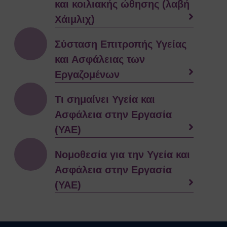
και κοιλιακής ώθησης (λαβή
Ευρωπαϊκοί Κανονισμοί
Χάιμλιχ)
ΧΡΗΣΙΜΑ
Νέα & Ανακοινώσεις
Σύσταση Επιτροπής Υγείας
Εκδηλώσεις
και Ασφάλειας των
Άρθρα
Γενικές Οδηγίες Προστασίας (Πολιτική
Εργαζομένων
Προστασία)
Γενικές Οδηγίες
Τι σημαίνει Υγεία και
Χημικά, Βιολογικά, Ραδιολογικά
Ασφάλεια στην Εργασία
& Πυρηνικά Περιστατικά (ΧΒΡΠ)
(ΥΑΕ)
Βιομηχανικά Ατυχήματα
Δασικές πυρκαγιές
Νομοθεσία για την Υγεία και
Θυελλώδεις Άνεμοι
Ασφάλεια στην Εργασία
Καταιγίδες
Πλημμύρες
(ΥΑΕ)
Χιονοπτώσεις
Καύσωνας
Σεισμοί